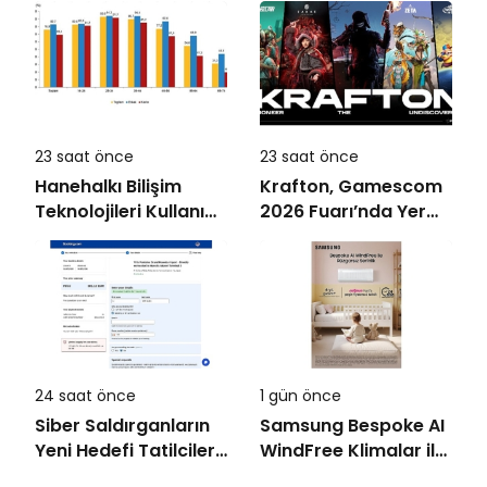
açıyor!
23 saat önce
23 saat önce
Hanehalkı Bilişim
Krafton, Gamescom
Teknolojileri Kullanım
2026 Fuarı’nda Yer
Araştırması, 2026
Alacak Oyunlarına
Dair Yeni Ayrıntıları
Paylaştı
24 saat önce
1 gün önce
Siber Saldırganların
Samsung Bespoke AI
Yeni Hedefi Tatilciler:
WindFree Klimalar ile
Kaspersky’den
çocuk odalarında