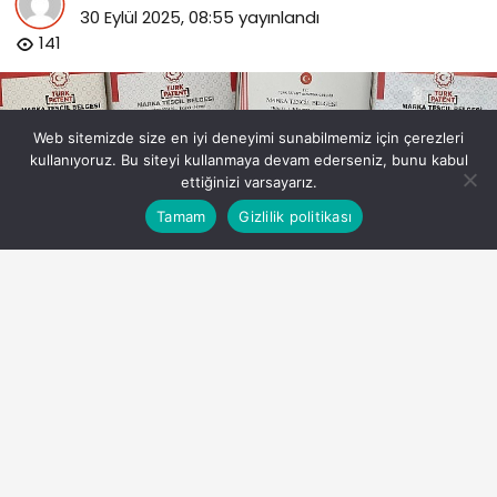
30 Eylül 2025, 08:55
yayınlandı
141
Web sitemizde size en iyi deneyimi sunabilmemiz için çerezleri
kullanıyoruz. Bu siteyi kullanmaya devam ederseniz, bunu kabul
ettiğinizi varsayarız.
Bu web sitesinde en iyi deneyimi yaşamanızı sağlamak
Tamam
Gizlilik politikası
Anasayfa
Akış
Eczaneler
Trafik
Kabul
için çerezler kullanılmaktadır.
koski-gelistirdigi-yazilim-ve-sistemleri-tescilledi.jpg
PAYLAŞ