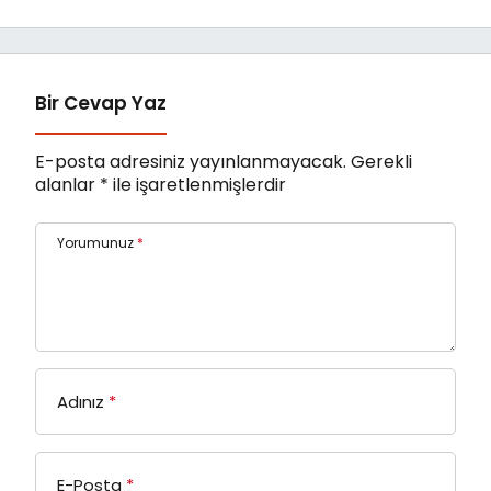
Güvenli Seyahat
rüzgarsız ve konforlu
Rehberi
uyku dönemi
Bir Cevap Yaz
E-posta adresiniz yayınlanmayacak.
Gerekli
alanlar
*
ile işaretlenmişlerdir
Yorumunuz
*
Adınız
*
E-Posta
*