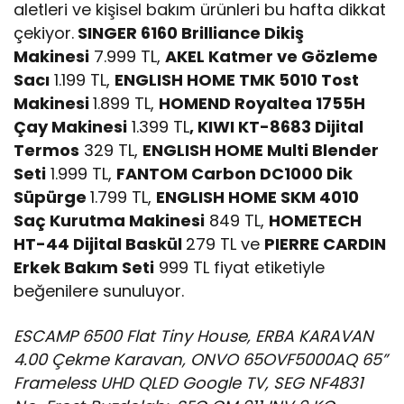
aletleri ve kişisel bakım ürünleri bu hafta dikkat
çekiyor.
SINGER 6160 Brilliance Dikiş
Makinesi
7.999 TL,
AKEL Katmer ve Gözleme
Sacı
1.199 TL,
ENGLISH HOME TMK 5010 Tost
Makinesi
1.899 TL,
HOMEND Royaltea 1755H
Çay Makinesi
1.399 TL
, KIWI KT-8683 Dijital
Termos
329 TL,
ENGLISH HOME Multi Blender
Seti
1.999 TL,
FANTOM Carbon DC1000 Dik
Süpürge
1.799 TL,
ENGLISH HOME SKM 4010
Saç Kurutma Makinesi
849 TL,
HOMETECH
HT-44 Dijital Baskül
279 TL ve
PIERRE CARDIN
Erkek Bakım Seti
999 TL fiyat etiketiyle
beğenilere sunuluyor.
ESCAMP 6500 Flat Tiny House, ERBA KARAVAN
4.00 Çekme Karavan, ONVO 65OVF5000AQ 65”
Frameless UHD QLED Google TV, SEG NF4831