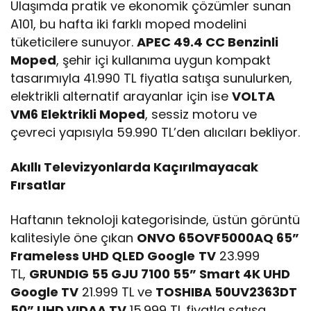
Ulaşımda pratik ve ekonomik çözümler sunan
A101, bu hafta iki farklı moped modelini
tüketicilere sunuyor.
APEC 49.4 CC Benzinli
Moped
, şehir içi kullanıma uygun kompakt
tasarımıyla 41.990 TL fiyatla satışa sunulurken,
elektrikli alternatif arayanlar için ise
VOLTA
VM6 Elektrikli Moped
, sessiz motoru ve
çevreci yapısıyla 59.990 TL’den alıcıları bekliyor.
Akıllı Televizyonlarda Kaçırılmayacak
Fırsatlar
Haftanın teknoloji kategorisinde, üstün görüntü
kalitesiyle öne çıkan
ONVO 65OVF5000AQ 65”
Frameless UHD QLED Google
TV
23.999
TL,
GRUNDIG 55 GJU 7100 55” Smart 4K UHD
Google TV
21.999 TL ve
TOSHIBA 50UV2363DT
50” UHD VIDAA TV
15.999 TL fiyatla satışa