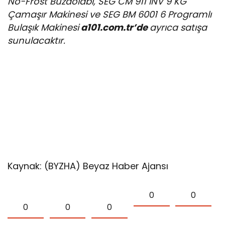
No-Frost Buzdolabı, SEG CM 911 INV 9 KG
Çamaşır Makinesi ve SEG BM 6001 6 Programlı
Bulaşık Makinesi
a101.com.tr’de
ayrıca satışa
sunulacaktır.
Kaynak: (BYZHA) Beyaz Haber Ajansı
0
0
0
0
0