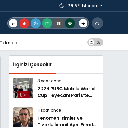
25.6 °
Istanbul
Teknoloji
İlginizi Çekebilir
8 saat önce
2026 PUBG Mobile World
Cup Heyecanı Paris’te
Başlıyor
11 saat önce
Fenomen İsimler ve
Tivorlu İsmail Aynı Filmde