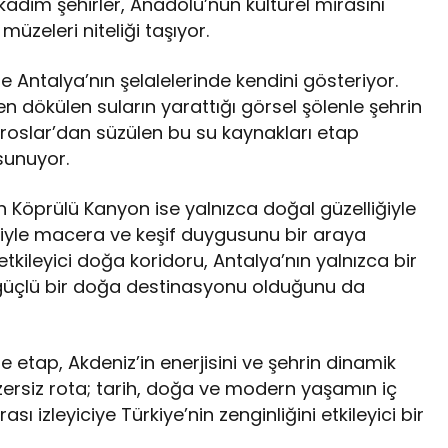
kadim şehirler, Anadolu’nun kültürel mirasını
üzeleri niteliği taşıyor.
se Antalya’nın şelalelerinde kendini gösteriyor.
en dökülen suların yarattığı görsel şölenle şehrin
oroslar’dan süzülen bu su kaynakları etap
sunuyor.
 Köprülü Kanyon ise yalnızca doğal güzelliğiyle
leriyle macera ve keşif duygusunu bir araya
etkileyici doğa koridoru, Antalya’nın yalnızca bir
 güçlü bir doğa destinasyonu olduğunu da
e etap, Akdeniz’in enerjisini ve şehrin dinamik
nzersiz rota; tarih, doğa ve modern yaşamın iç
sı izleyiciye Türkiye’nin zenginliğini etkileyici bir