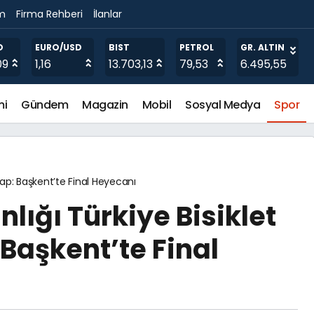
im
Firma Rehberi
İlanlar
aşpehlivan Erkan Taş oldu
O
EURO/USD
BIST
PETROL
GR. ALTIN
09
1,16
13.703,13
79,53
6.495,55
mi
Gündem
Magazin
Mobil
Sosyal Medya
Spor
tap: Başkent’te Final Heyecanı
ığı Türkiye Bisiklet
 Başkent’te Final