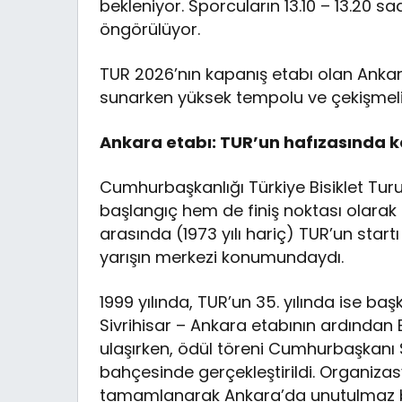
bekleniyor. Sporcuların 13.10 – 13.20 sa
öngörülüyor.
TUR 2026’nın kapanış etabı olan Ankara
sunarken yüksek tempolu ve çekişmeli b
Ankara etabı: TUR’un hafızasında kö
Cumhurbaşkanlığı Türkiye Bisiklet Tu
başlangıç hem de finiş noktası olarak ö
arasında (1973 yılı hariç) TUR’un star
yarışın merkezi konumundaydı.
1999 yılında, TUR’un 35. yılında ise ba
Sivrihisar – Ankara etabının ardından 
ulaşırken, ödül töreni Cumhurbaşkanı
bahçesinde gerçekleştirildi. Organizasy
tamamlanarak Ankara’da unutulmaz bir