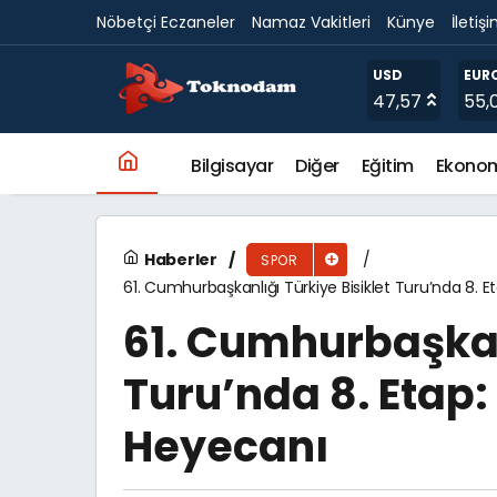
Nöbetçi Eczaneler
Namaz Vakitleri
Künye
İletiş
Edremit’te er meydanında büyük heyecan: B
USD
EUR
47,57
55,
Bilgisayar
Diğer
Eğitim
Ekono
Haberler
SPOR
61. Cumhurbaşkanlığı Türkiye Bisiklet Turu’nda 8. E
61. Cumhurbaşkanl
Turu’nda 8. Etap:
Heyecanı