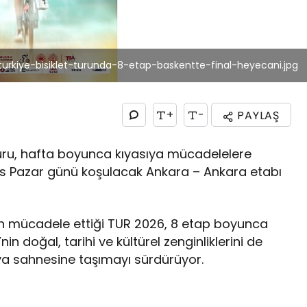
urkiye-bisiklet-turunda-8-etap-baskentte-final-heyecani.jpg
+
-
PAYLAŞ
Turu, hafta boyunca kıyasıya mücadelelere
ıs Pazar günü koşulacak Ankara – Ankara etabı
nin mücadele ettiği TUR 2026, 8 etap boyunca
nin doğal, tarihi ve kültürel zenginliklerini de
nya sahnesine taşımayı sürdürüyor.