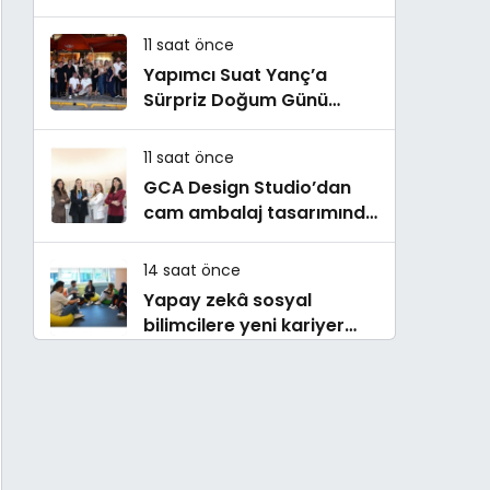
Buluştu! !Kozalak Devri! 7
Ağustos’ta Vizyonda
11 saat önce
Yapımcı Suat Yanç’a
Sürpriz Doğum Günü
Kutlaması!
11 saat önce
GCA Design Studio’dan
cam ambalaj tasarımında
bütüncül yaklaşım
14 saat önce
Yapay zekâ sosyal
bilimcilere yeni kariyer
kapıları açıyor!