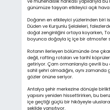
ve mühendislik harikası yapılarıyla bu 
günümüze taşıyan etkileyici açık hava m
Doğanın en etkileyici yüzlerinden biri i
Düden ve Kurşunlu Şelaleleri, falezlerd
doğal zenginliğini ortaya koyarken, T
boyunca doğayla iç içe bir atmosfer 
Rotanın ilerleyen bölümünde öne çıkan
değil, rafting rotaları ve tarihî köprü
getiriyor. Çam ormanlarıyla çevrili bu 
sahil şehri olmadığını, aynı zamanda
gözler önüne seriyor.
Antalya şehir merkezine dönüşle birlikt
yapısını yeniden hissettirirken, bu be
içe geçtiği güçlü bir hikâyeyle uluslarara
şekilde yansıtıyor.