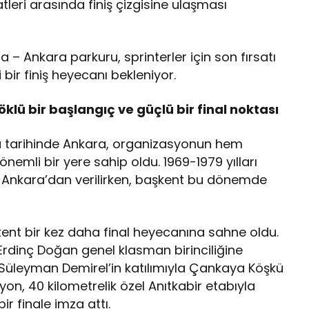
atleri arasında finiş çizgisine ulaşması
 – Ankara parkuru, sprinterler için son fırsatı
ir finiş heyecanı bekleniyor.
klü bir başlangıç ve güçlü bir final noktası
ru tarihinde Ankara, organizasyonun hem
nemli bir yere sahip oldu. 1969-1979 yılları
tı Ankara’dan verilirken, başkent bu dönemde
şkent bir kez daha final heyecanına sahne oldu.
Erdinç Doğan genel klasman birinciliğine
 Süleyman Demirel’in katılımıyla Çankaya Köşkü
on, 40 kilometrelik özel Anıtkabir etabıyla
 finale imza attı.