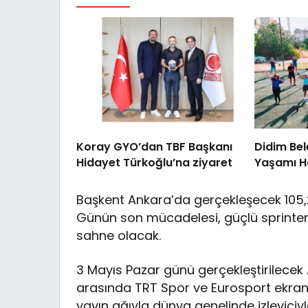
Koray GYO’dan TBF Başkanı
Didim Bele
Hidayet Türkoğlu’na ziyaret
Yaşamı Ha
Başkent Ankara’da gerçekleşecek 105,2 
Günün son mücadelesi, güçlü sprinterl
sahne olacak.
3 Mayıs Pazar günü gerçekleştirilecek A
arasında TRT Spor ve Eurosport ekranl
yayın ağıyla dünya genelinde izleyiciy