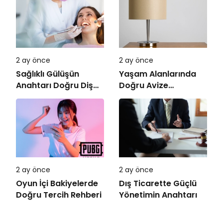
2 ay önce
2 ay önce
Sağlıklı Gülüşün
Yaşam Alanlarında
Anahtarı Doğru Diş
Doğru Avize
Tedavisi
Seçiminin Önemi
2 ay önce
2 ay önce
Oyun İçi Bakiyelerde
Dış Ticarette Güçlü
Doğru Tercih Rehberi
Yönetimin Anahtarı