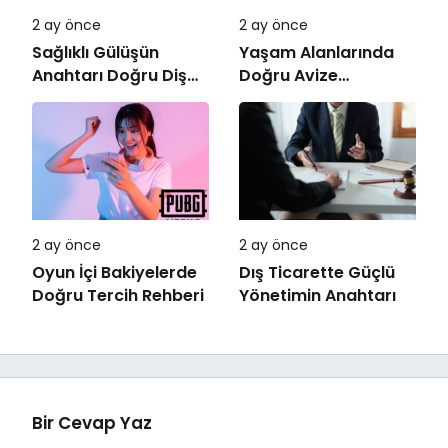
2 ay önce
2 ay önce
Sağlıklı Gülüşün
Yaşam Alanlarında
Anahtarı Doğru Diş
Doğru Avize
Tedavisi
Seçiminin Önemi
2 ay önce
2 ay önce
Oyun İçi Bakiyelerde
Dış Ticarette Güçlü
Doğru Tercih Rehberi
Yönetimin Anahtarı
Bir Cevap Yaz