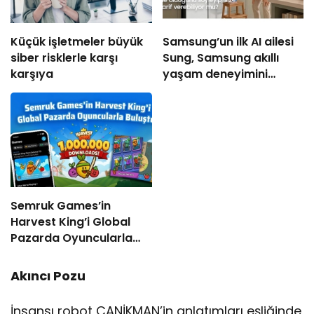
Küçük işletmeler büyük
Samsung’un ilk AI ailesi
siber risklerle karşı
Sung, Samsung akıllı
karşıya
yaşam deneyimini
ekranlara taşıyor
Semruk Games’in
Harvest King’i Global
Pazarda Oyuncularla
Buluştu!
Akıncı Pozu
İnsansı robot CANİKMAN’in anlatımları eşliğinde