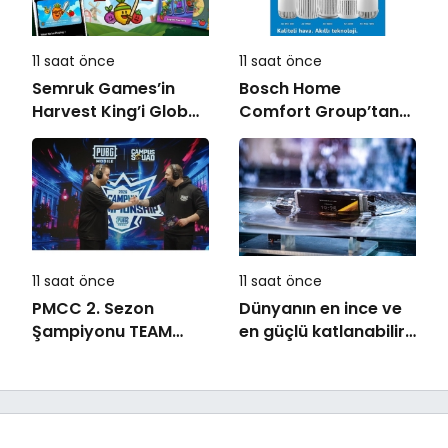
11 saat önce
11 saat önce
Semruk Games’in
Bosch Home
Harvest King’i Global
Comfort Group’tan
Pazarda Oyuncularla
İleri Teknoloji Hava
Buluştu!
Temizleme Cihazları
11 saat önce
11 saat önce
PMCC 2. Sezon
Dünyanın en ince ve
Şampiyonu TEAM
en güçlü katlanabilir
GOAT Oldu
amiral gemisi HONOR
Magic V6 Türkiye’de