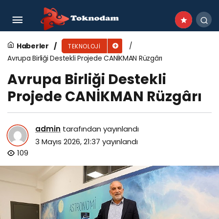
Vodafone, 5G Kapsama Gücünü Televizyonda
Noter Huzurunda Kanıtladı
Haberler
TEKNOLOJI
Avrupa Birliği Destekli Projede CANİKMAN Rüzgârı
Avrupa Birliği Destekli
Projede CANİKMAN Rüzgârı
admin
tarafından yayınlandı
3 Mayıs 2026, 21:37
yayınlandı
109