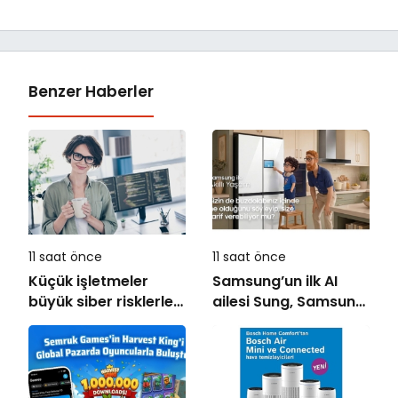
Benzer Haberler
11 saat önce
11 saat önce
Küçük işletmeler
Samsung’un ilk AI
büyük siber risklerle
ailesi Sung, Samsung
karşı karşıya
akıllı yaşam
deneyimini ekranlara
taşıyor