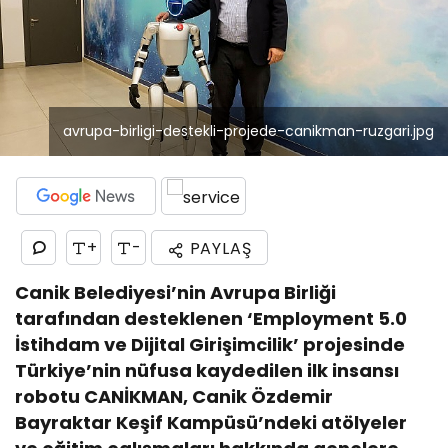
avrupa-birligi-destekli-projede-canikman-ruzgari.jpg
+
-
PAYLAŞ
Canik Belediyesi’nin Avrupa Birliği
tarafından desteklenen ‘Employment 5.0
İstihdam ve Dijital Girişimcilik’ projesinde
Türkiye’nin nüfusa kaydedilen ilk insansı
robotu CANİKMAN, Canik Özdemir
Bayraktar Keşif Kampüsü’ndeki atölyeler