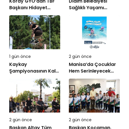
Koray GYO’dan TBF
Didim Belediyesi
Başkanı Hidayet
Sağlıklı Yaşamı
Türkoğlu’na ziyaret
Hareketle Destekliyor
1 gün önce
2 gün önce
Kaykay
Manisa’da Çocuklar
Şampiyonasının Kalbi
Hem Serinleyecek
Osmangazi’de Attı
Hem Yüzme
Öğrenecek
2 gün önce
2 gün önce
Başkan Altay Tüm
Başkan Kocaman,