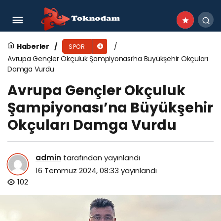
Ege Atletik Spor Kulübü Yıldız Kız Voleybol
Takımı 2023-2024 Sezonu İzmir Şampiyonu
Haberler
SPOR
Avrupa Gençler Okçuluk Şampiyonası’na Büyükşehir Okçuları
oldu
Damga Vurdu
Avrupa Gençler Okçuluk
Şampiyonası’na Büyükşehir
Okçuları Damga Vurdu
admin
tarafından yayınlandı
16 Temmuz 2024, 08:33
yayınlandı
102