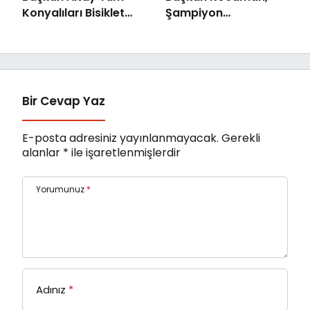
Konyalıları Bisiklet
Şampiyon
Festivali’ne Davet Etti
Güreşçilerle Buluştu
Bir Cevap Yaz
E-posta adresiniz yayınlanmayacak.
Gerekli
alanlar
*
ile işaretlenmişlerdir
Yorumunuz
*
Adınız
*