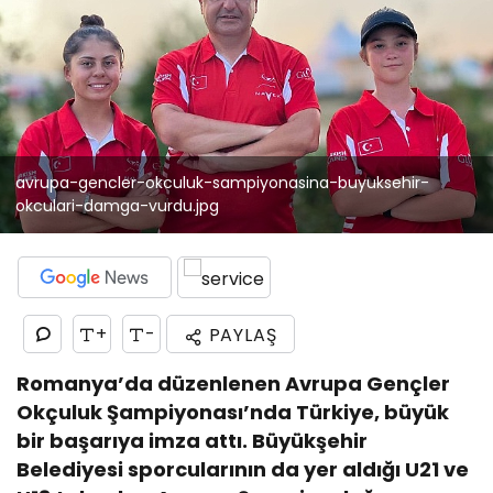
avrupa-gencler-okculuk-sampiyonasina-buyuksehir-
okculari-damga-vurdu.jpg
+
-
PAYLAŞ
Romanya’da düzenlenen Avrupa Gençler
Okçuluk Şampiyonası’nda Türkiye, büyük
bir başarıya imza attı. Büyükşehir
Belediyesi sporcularının da yer aldığı U21 ve