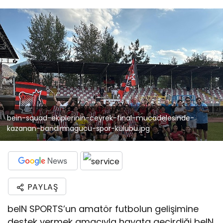
bein-squad-ekiplerinin-ceyrek-final-mucadelesinde-
kazanan-bandirmagucu-spor-kulubu.jpg
PAYLAŞ
beIN SPORTS’un amatör futbolun gelişimine
destek vermek amacıyla hayata geçirdiği beIN