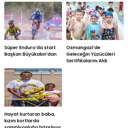
Süper Enduro’da start
Osmangazi’de
Başkan Büyükakın’dan
Geleceğin Yüzücüleri
Sertifikalarını Aldı
Hayat kurtaran baba,
kızını kortlarda
şampiyonluğa hazırlıyor