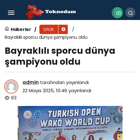
beIN SQUAD Ekiplerinin Çeyrek Final
Mücadelesinde Kazanan Bandırmagücü Spor
Haberler
SPOR
Bayraklılı sporcu dünya şampiyonu oldu
Kulübü!
Bayraklılı sporcu dünya
şampiyonu oldu
admin
tarafından yayınlandı
22 Mayıs 2025, 10:46
yayınlandı
93