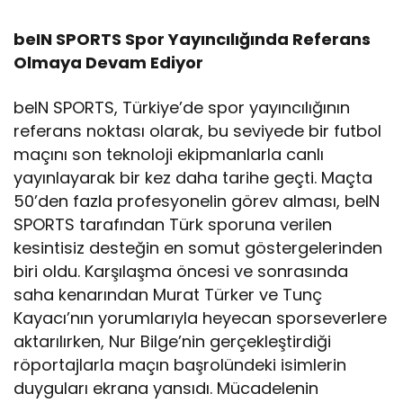
beIN SPORTS Spor Yayıncılığında Referans
Olmaya Devam Ediyor
beIN SPORTS, Türkiye’de spor yayıncılığının
referans noktası olarak, bu seviyede bir futbol
maçını son teknoloji ekipmanlarla canlı
yayınlayarak bir kez daha tarihe geçti. Maçta
50’den fazla profesyonelin görev alması, beIN
SPORTS tarafından Türk sporuna verilen
kesintisiz desteğin en somut göstergelerinden
biri oldu. Karşılaşma öncesi ve sonrasında
saha kenarından Murat Türker ve Tunç
Kayacı’nın yorumlarıyla heyecan sporseverlere
aktarılırken, Nur Bilge’nin gerçekleştirdiği
röportajlarla maçın başrolündeki isimlerin
duyguları ekrana yansıdı. Mücadelenin