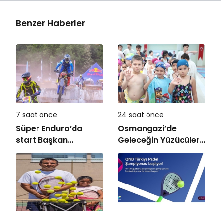
Benzer Haberler
7 saat önce
24 saat önce
Süper Enduro’da
Osmangazi’de
start Başkan
Geleceğin Yüzücüleri
Büyükakın’dan
Sertifikalarını Aldı