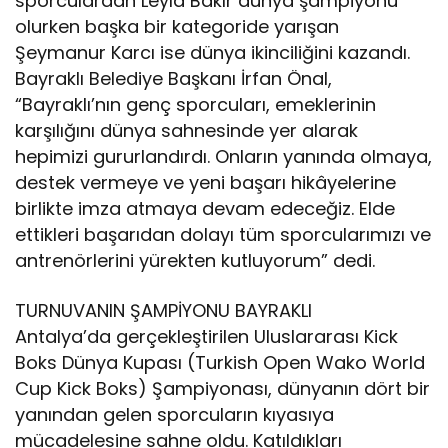
sporculardan Leyla Bakır dünya şampiyonu
olurken başka bir kategoride yarışan
Şeymanur Karcı ise dünya ikinciliğini kazandı.
Bayraklı Belediye Başkanı İrfan Önal,
“Bayraklı’nın genç sporcuları, emeklerinin
karşılığını dünya sahnesinde yer alarak
hepimizi gururlandırdı. Onların yanında olmaya,
destek vermeye ve yeni başarı hikâyelerine
birlikte imza atmaya devam edeceğiz. Elde
ettikleri başarıdan dolayı tüm sporcularımızı ve
antrenörlerini yürekten kutluyorum” dedi.
TURNUVANIN ŞAMPİYONU BAYRAKLI
Antalya’da gerçekleştirilen Uluslararası Kick
Boks Dünya Kupası (Turkish Open Wako World
Cup Kick Boks) Şampiyonası, dünyanın dört bir
yanından gelen sporcuların kıyasıya
mücadelesine sahne oldu. Katıldıkları