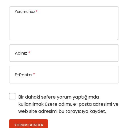
Yorumunuz
*
Adınız
*
E-Posta
*
Bir dahaki sefere yorum yaptığımda
kullanılmak üzere adımı, e-posta adresimi ve
web site adresimi bu tarayıcıya kaydet.
YORUM GÖNDER