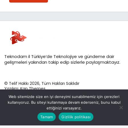
Teknodam il Türkiye’de Teknolojiye ve gündeme dair
gelişmeleri yakından takip edip sizlerle paylaşmaktayız.
© Telif Hakkı 2026, Tüm Hakları Saklıdır
Yazılım:
Kan Themes
Yazarlarımız
Künye
Hesabım
Gizlilik politikası
İletişim
Web sitemizde size en iyi deneyimi sunabilmemiz için çerezleri
kullanıyoruz. Bu siteyi kullanmaya devam ederseniz, bunu kabul
ettiğinizi varsayarız.
Bu web sitesinde en iyi deneyimi yaşamanızı sağlamak
Tamam
Gizlilik politikası
Anasayfa
Akış
Eczaneler
Trafik
Kabul
için çerezler kullanılmaktadır.