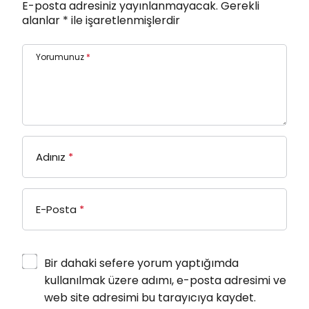
E-posta adresiniz yayınlanmayacak.
Gerekli
alanlar
*
ile işaretlenmişlerdir
Yorumunuz
*
Adınız
*
E-Posta
*
Bir dahaki sefere yorum yaptığımda
kullanılmak üzere adımı, e-posta adresimi ve
web site adresimi bu tarayıcıya kaydet.