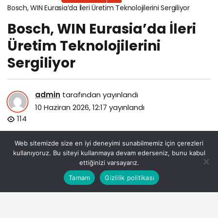
Bosch, WIN Eurasia’da İleri Üretim Teknolojilerini Sergiliyor
Bosch, WIN Eurasia’da İleri
Üretim Teknolojilerini
Sergiliyor
admin
tarafından yayınlandı
10 Haziran 2026, 12:17
yayınlandı
114
Web sitemizde size en iyi deneyimi sunabilmemiz için çerezleri
kullanıyoruz. Bu siteyi kullanmaya devam ederseniz, bunu kabul
ettiğinizi varsayarız.
Bu web sitesinde en iyi deneyimi yaşamanızı sağlamak
Tamam
Gizlilik politikası
Anasayfa
Akış
Eczaneler
Trafik
Kabul
için çerezler kullanılmaktadır.