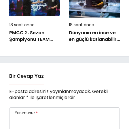
18 saat önce
18 saat önce
PMCC 2. Sezon
Dünyanın en ince ve
Şampiyonu TEAM
en güçlü katlanabilir
GOAT Oldu
amiral gemisi HONOR
Magic V6 Türkiye’de
Bir Cevap Yaz
E-posta adresiniz yayınlanmayacak.
Gerekli
alanlar
*
ile işaretlenmişlerdir
Yorumunuz
*