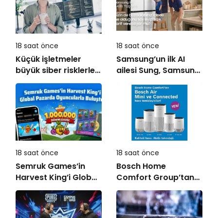
18 saat önce
18 saat önce
Küçük işletmeler
Samsung’un ilk AI
büyük siber risklerle
ailesi Sung, Samsung
karşı karşıya
akıllı yaşam
deneyimini ekranlara
taşıyor
18 saat önce
18 saat önce
Semruk Games’in
Bosch Home
Harvest King’i Global
Comfort Group’tan
Pazarda Oyuncularla
İleri Teknoloji Hava
Buluştu!
Temizleme Cihazları