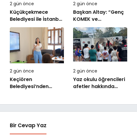
2 gün önce
2 gün önce
Küçükçekmece
Başkan Altay: “Genç
Belediyesi ile İstanbul
KOMEK ve
Kültür Üniversitesi
Bilgehanelerde 30 Bin
Arasında Sinema
Öğrencimiz Yaz
Alanında İş Birliği
Aylarını Bizimle
Birlikte Geçiriyor”
2 gün önce
2 gün önce
Keçiören
Yaz okulu öğrencileri
Belediyesi’nden
afetler hakkında
Ailelere Etkili
bilinçlendi
Ebeveynlik Eğitimi
Bir Cevap Yaz