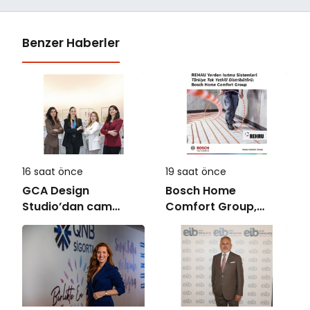
Benzer Haberler
16 saat önce
19 saat önce
GCA Design
Bosch Home
Studio’dan cam
Comfort Group,
ambalaj tasarımında
REHAU Yerden Isıtma
bütüncül yaklaşım
Sistemleri’nin
Türkiye’deki tek
yetkili distribütörü
oldu