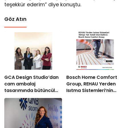
teşekkür ederim” diye konuştu.
Göz Atın
GCA Design Studio’dan
Bosch Home Comfort
cam ambalaj
Group, REHAU Yerden
tasarımında bütüncül
Isıtma Sistemleri’nin
yaklaşım
Türkiye’deki tek yetkili
distribütörü oldu