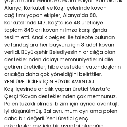
yayla mahallelerinde devam ediyor. Son olarak
Alanya, Korkuteli ve Kaş ilçelerinde kovan
dağıtımı yapan ekipler, Alanya’da 88,
Korkuteli’nde 147, Kaş’ta ise 48 üreticiye
toplam 849 arı kovanını imza karşılığında
teslim etti. Arıcılık belgesi ile talepte bulunan
vatandaşlara her başvuru için 3 adet kovan
verildi. Büyükşehir Belediyesinin arıcılığa olan
desteklerinden dolayı memnuniyetlerini dile
getiren üreticiler, hibe destekleri vatandaşların
arıcılığa daha çok yöneldiğini belirttiler.
YENİ ÜRETİCİLER İÇİN BÜYÜK AVANTAJ
Kaş ilçesinde arıcılık yapan üretici Mustafa
Çerçi “Kovan desteklerinden çok memnunuz.
Polen tuzaklı olması bizim için ayrıca avantajlı,
iyi düşünülmüş. Bal ayrı, mum ayrı ama polen
daha bir değerli. Yeni üretici genç
arkadaşlarımız için bir avantaj olacağını