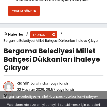
YORUM GÖNDER
Haberler
EKONOMI
Bergama Belediyesi Millet Bahçesi Dükkanları İhaleye Çıkıyor
Bergama Belediyesi Millet
Bahçesi Dükkanları İhaleye
Çıkıyor
admin
tarafından yayınlandı
22 Haziran 2026, 09:57
yayınlandı
68
bergama-belediyesi-millet-bahcesi-dukkanlari-ihaleye-
cikiyor.jpg
Web sitemizde size en iyi deneyimi sunabilmemiz için çerezleri