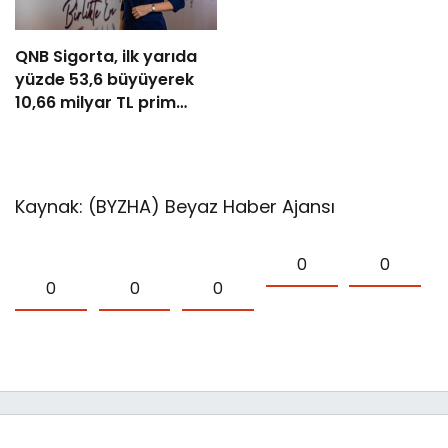
QNB Sigorta, ilk yarıda
yüzde 53,6 büyüyerek
10,66 milyar TL prim
üretimine ulaştı
Kaynak: (BYZHA) Beyaz Haber Ajansı
0
0
0
0
0