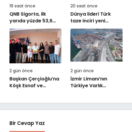
19 saat önce
20 saat önce
QNB Sigorta, ilk
Dünya lideri Türk
yarıda yüzde 53,6
taze inciri yeni
büyüyerek 10,66
sezona başladı
milyar TL prim
üretimine ulaştı
2 gün önce
2 gün önce
Başkan Çerçioğlu’na
İzmir Limanı’nın
Köşk Esnaf ve
Türkiye Varlık
Sanatkârlar
Fonu’na Devri
Odası’ndan Ziyaret
Tamamlandı
Bir Cevap Yaz