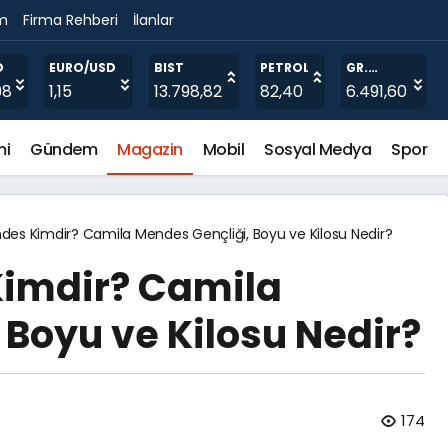
im
Firma Rehberi
İlanlar
iği, Boyu ve Kilosu Nedir?
O
EURO/USD
BIST
PETROL
GR.
ALTIN
98
1,15
13.798,82
82,40
6.491,60
mi
Gündem
Magazin
Mobil
Sosyal Medya
Spor
es Kimdir? Camila Mendes Gençliği, Boyu ve Kilosu Nedir?
imdir? Camila
 Boyu ve Kilosu Nedir?
174