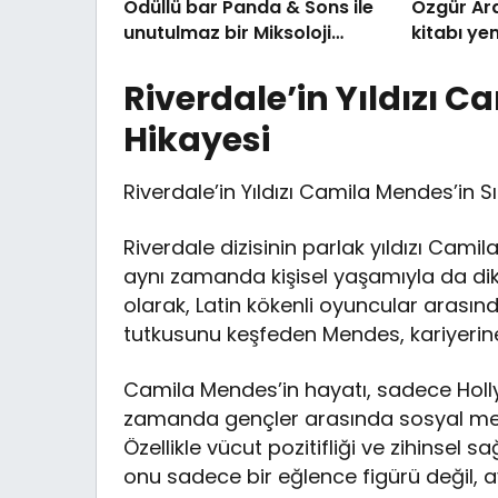
Ödüllü bar Panda & Sons ile
Özgür Ara
unutulmaz bir Miksoloji
kitabı yen
Gecesine İmza Attı
Luxury C
kutladı
Riverdale’in Yıldızı C
Hikayesi
Riverdale’in Yıldızı Camila Mendes’in Sı
Riverdale dizisinin parlak yıldızı Cami
aynı zamanda kişisel yaşamıyla da dikka
olarak, Latin kökenli oyuncular arası
tutkusunu keşfeden Mendes, kariyerine 
Camila Mendes’in hayatı, sadece Hollywoo
zamanda gençler arasında sosyal medy
Özellikle vücut pozitifliği ve zihinsel s
onu sadece bir eğlence figürü değil, a