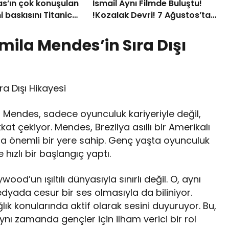
s’ın çok konuşulan
İsmail Aynı Filmde Buluştu!
i baskısını Titanic
!Kozalak Devri! 7 Ağustos’ta
ollection Bodrum’da
Vizyonda
amila Mendes’in Sıra Dışı
ra Dışı Hikayesi
la Mendes, sadece oyunculuk kariyeriyle değil,
t çekiyor. Mendes, Brezilya asıllı bir Amerikalı
nda önemli bir yere sahip. Genç yaşta oyunculuk
hızlı bir başlangıç yaptı.
d’un ışıltılı dünyasıyla sınırlı değil. O, aynı
ada cesur bir ses olmasıyla da biliniyor.
ağlık konularında aktif olarak sesini duyuruyor. Bu,
ynı zamanda gençler için ilham verici bir rol