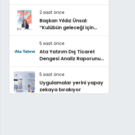
hedefi için Ankara’dan
destek istedi
2 saat önce
Başkan Yıldız Ünsal:
“Kulübün geleceği için
ortak irade oluşturulmalı”
5 saat önce
Ata Yatırım Dış Ticaret
Dengesi Analiz Raporunu
Yayımladı
5 saat önce
Uygulamalar yerini yapay
zekaya bırakıyor