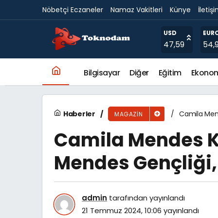
Nöbetçi Eczaneler
Namaz Vakitleri
Künye
İletiş
Camila Mendes Kimdir? Camila Mendes Gençl
USD
EUR
47,59
54,
Bilgisayar
Diğer
Eğitim
Ekono
Haberler
Camila Mend
MAGAZIN
Camila Mendes K
Mendes Gençliği,
admin
tarafından yayınlandı
21 Temmuz 2024, 10:06
yayınlandı