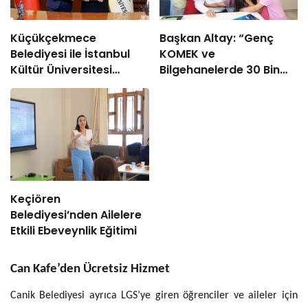
Küçükçekmece
Başkan Altay: “Genç
Belediyesi ile İstanbul
KOMEK ve
Kültür Üniversitesi
Bilgehanelerde 30 Bin
Arasında Sinema
Öğrencimiz Yaz Aylarını
Alanında İş Birliği
Bizimle Birlikte
Geçiriyor”
Keçiören
Belediyesi’nden Ailelere
Etkili Ebeveynlik Eğitimi
Can Kafe’den Ücretsiz Hizmet
Canik Belediyesi ayrıca LGS’ye giren öğrenciler ve aileler için