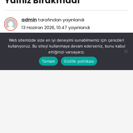
Yalnız Bırakmadı
admin
tarafından yayınlandı
13 Haziran 2026, 10:47
yayınlandı
78
Web sitemizde size en iyi deneyimi sunabilmemiz için çerezleri
kullanıyoruz. Bu siteyi kullanmaya devam ederseniz, bunu kabul
ettiğinizi varsayarız.
Bu web sitesinde en iyi deneyimi yaşamanızı sağlamak
Tamam
Gizlilik politikası
Anasayfa
Akış
Eczaneler
Trafik
Kabul
için çerezler kullanılmaktadır.
ibb-lgs-heyecaninda-ogrencileri-ve-ailelerini-yalniz-
birakmadi.jpg