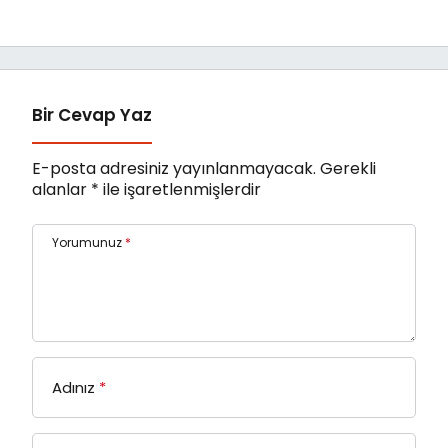
Merkezi’nin başarı
“Şehrin Kalbinde
oranı yüzde 94,3
Yolculuk” Yaptı
Bir Cevap Yaz
E-posta adresiniz yayınlanmayacak.
Gerekli
alanlar
*
ile işaretlenmişlerdir
Yorumunuz
*
Adınız
*