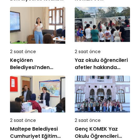
Kültür Üniversitesi
Bilgehanelerde 30 Bin
Arasında Sinema
Öğrencimiz Yaz
Alanında İş Birliği
Aylarını Bizimle
Birlikte Geçiriyor”
2 saat önce
2 saat önce
Keçiören
Yaz okulu öğrencileri
Belediyesi’nden
afetler hakkında
Ailelere Etkili
bilinçlendi
Ebeveynlik Eğitimi
2 saat önce
2 saat önce
Maltepe Belediyesi
Genç KOMEK Yaz
Cumhuriyet Eğitim
Okulu Öğrencileri