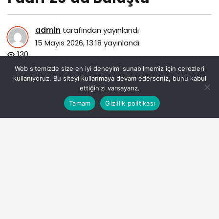
admin
tarafından yayınlandı
15 Mayıs 2026, 13:18
yayınlandı
130
Web sitemizde size en iyi deneyimi sunabilmemiz için çerezleri
kullanıyoruz. Bu siteyi kullanmaya devam ederseniz, bunu kabul
ettiğinizi varsayarız.
Bu web sitesinde en iyi deneyimi yaşamanızı sağlamak
Tamam
Gizlilik politikası
Anasayfa
Akış
Eczaneler
Trafik
Kabul
için çerezler kullanılmaktadır.
kto-karatayli-ogrenciler-is-dunyasi-ile-kariyer-fuari26da-
bulustu.jpg