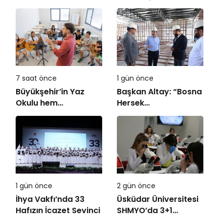
olmak zorunda!
Sistemi” Eğitimi
7 saat önce
1 gün önce
Büyükşehir’in Yaz
Başkan Altay: “Bosna
Okulu hem
Hersek
eğlendiriyor hem
Mahallesi’ndeki
öğretiyor
Gençlerimiz İçin Lise
Medeniyet Akademisi
İnşa Ediyoruz”
1 gün önce
2 gün önce
İhya Vakfı’nda 33
Üsküdar Üniversitesi
Hafızın İcazet Sevinci
SHMYO’da 3+1