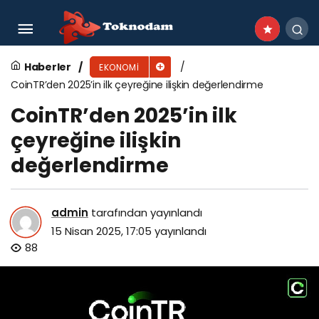
United Global Ro-Ro’nun LNG ile Çalışan Gemisi
UGR Al Samha, Khalifa Limanı’na İlk Seferini
Haberler
EKONOMI
CoinTR’den 2025’in ilk çeyreğine ilişkin değerlendirme
Gerçekleştirdi
CoinTR’den 2025’in ilk
çeyreğine ilişkin
değerlendirme
admin
tarafından yayınlandı
15 Nisan 2025, 17:05
yayınlandı
88