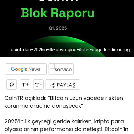
cointrden-2025in-ilk-ceyregine-iliskin-degerlendirme.jpg
+
-
PAYLAŞ
CoinTR açıkladı: “Bitcoin uzun vadede riskten
korunma aracına dönüşecek”
2025’in ilk çeyreği geride kalırken, kripto para
piyasalarının performansı da netleşti. Bitcoin’in