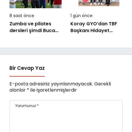
8 saat önce
1 gün önce
Zumba ve pilates
Koray GYO’dan TBF
dersleri şimdi Buca
Başkanı Hidayet
Arena Stadı’nda
Türkoğlu’na ziyaret
Bir Cevap Yaz
E-posta adresiniz yayınlanmayacak.
Gerekli
alanlar
*
ile işaretlenmişlerdir
Yorumunuz
*