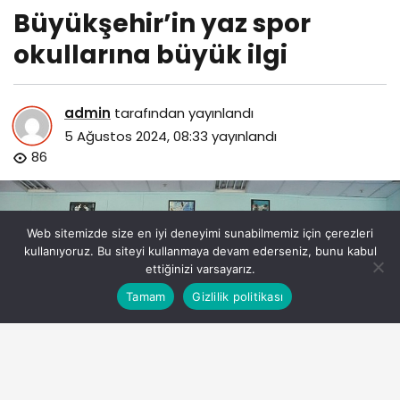
Büyükşehir’in yaz spor
okullarına büyük ilgi
admin
tarafından yayınlandı
5 Ağustos 2024, 08:33
yayınlandı
86
Web sitemizde size en iyi deneyimi sunabilmemiz için çerezleri
kullanıyoruz. Bu siteyi kullanmaya devam ederseniz, bunu kabul
ettiğinizi varsayarız.
Bu web sitesinde en iyi deneyimi yaşamanızı sağlamak
Tamam
Gizlilik politikası
Anasayfa
Akış
Eczaneler
Trafik
Kabul
için çerezler kullanılmaktadır.
buyuksehirin-yaz-spor-okullarina-buyuk-ilgi.jpg