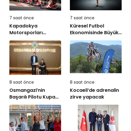
7 saat önce
7 saat önce
Kapadokya
Küresel Futbol
Motorsporları
Ekonomisinde Büyük
Kompleksi Açılıyor
Dönüşüm!
8 saat önce
8 saat önce
Osmangazi’nin
Kocaeli’de adrenalin
Başarılı Pilotu Kupayı
zirve yapacak
Başkan Aydın’la
Paylaştı