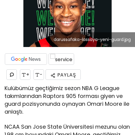
darussafaka-lassaya-yeni-guard.jpg
+
-
PAYLAŞ
Kulübümüz geçtiğimiz sezon NBA G League
takımlarından Raptors 905 forması giyen ve
guard pozisyonunda oynayan Omari Moore ile
anlaştı.
NCAA San Jose State Üniversitesi mezunu olan
1.98 cm boyundaki Omari Moore, geçtiğimiz