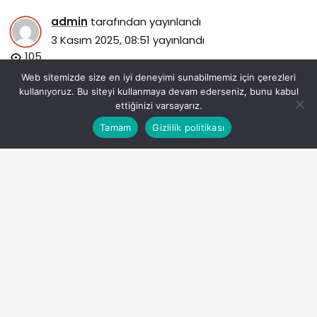
admin
tarafından yayınlandı
3 Kasım 2025, 08:51
yayınlandı
105
Web sitemizde size en iyi deneyimi sunabilmemiz için çerezleri
kullanıyoruz. Bu siteyi kullanmaya devam ederseniz, bunu kabul
ettiğinizi varsayarız.
Bu web sitesinde en iyi deneyimi yaşamanızı sağlamak
Tamam
Gizlilik politikası
Anasayfa
Akış
Eczaneler
Trafik
Kabul
için çerezler kullanılmaktadır.
isudan-basiskele-golcuk-ve-kartepeye-entegre-altyapi-
yatirimi.jpg