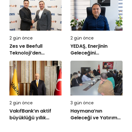
2 gün önce
2 gün önce
Zes ve Beefull
YEDAŞ, Enerjinin
Teknoloji’den
Geleceğini
Roaming İş Birliği
Şekillendirecek Genç
Yetenekleri Arıyor
2 gün önce
3 gün önce
VakıfBank’ın aktif
Haymana’nın
büyüklüğü yıllık
Geleceği ve Yatırım
bazda yüzde 28
Potansiyeli Masaya
artışla 5,8 trilyon
Yatırıldı