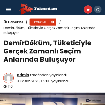
İSU’dan Başiskele, Gölcük ve Kartepe’ye
entegre altyapı yatırımı
Haberler
EKONOMI
DemirDöküm, Tüketiciyle Gerçek Zamanlı Seçim Anlarında
Buluşuyor
DemirDöküm, Tüketiciyle
Gerçek Zamanlı Seçim
Anlarında Buluşuyor
admin
tarafından yayınlandı
3 Kasım 2025, 09:06
yayınlandı
110