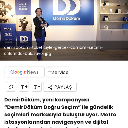
demirdokum-tuketiciyle-gercek-zamanli-secim-
anlarinda-bulusuyor.jpg
+
-
PAYLAŞ
DemirDöküm, yeni kampanyası
“DemirDöküm Doğru Seçim” ile gündelik
seçimleri markasıyla buluşturuyor. Metro
istasyonlarından navigasyon ve dijital