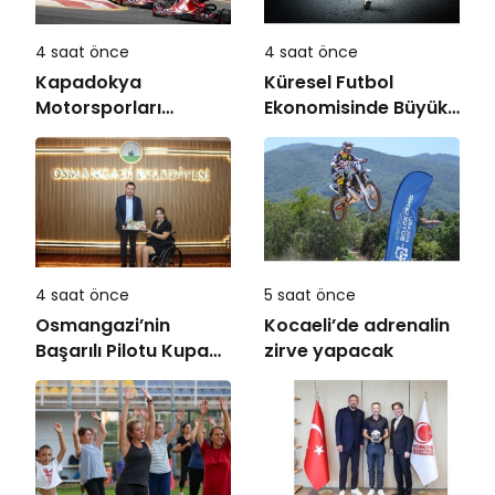
4 saat önce
4 saat önce
Kapadokya
Küresel Futbol
Motorsporları
Ekonomisinde Büyük
Kompleksi Açılıyor
Dönüşüm!
4 saat önce
5 saat önce
Osmangazi’nin
Kocaeli’de adrenalin
Başarılı Pilotu Kupayı
zirve yapacak
Başkan Aydın’la
Paylaştı