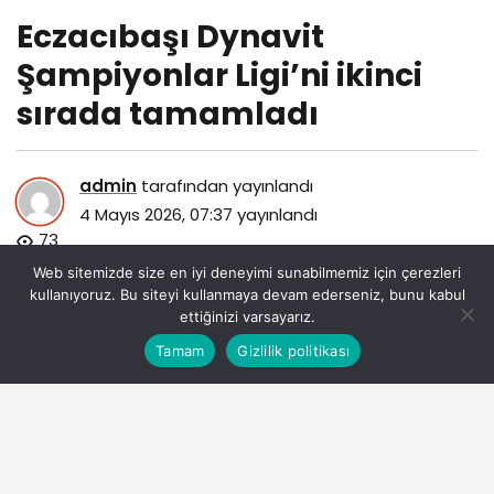
Eczacıbaşı Dynavit
Şampiyonlar Ligi’ni ikinci
sırada tamamladı
admin
tarafından yayınlandı
4 Mayıs 2026, 07:37
yayınlandı
73
Web sitemizde size en iyi deneyimi sunabilmemiz için çerezleri
kullanıyoruz. Bu siteyi kullanmaya devam ederseniz, bunu kabul
ettiğinizi varsayarız.
Bu web sitesinde en iyi deneyimi yaşamanızı sağlamak
Tamam
Gizlilik politikası
Anasayfa
Akış
Eczaneler
Trafik
Kabul
için çerezler kullanılmaktadır.