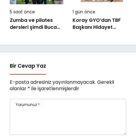
5 saat önce
1 gün önce
Zumba ve pilates
Koray GYO’dan TBF
dersleri şimdi Buca
Başkanı Hidayet
Arena Stadı’nda
Türkoğlu’na ziyaret
Bir Cevap Yaz
E-posta adresiniz yayınlanmayacak.
Gerekli
alanlar
*
ile işaretlenmişlerdir
Yorumunuz
*