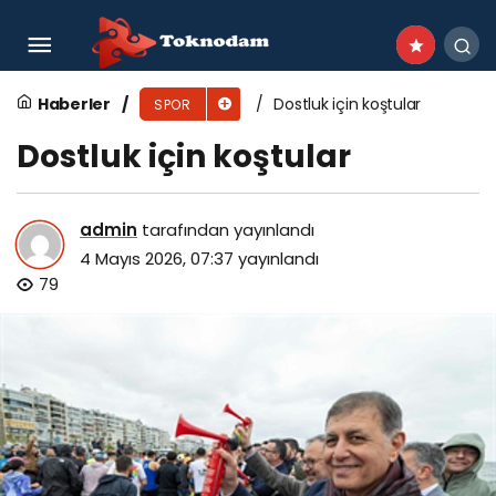
Eczacıbaşı Dynavit Şampiyonlar Ligi’ni ikinci
sırada tamamladı
Haberler
Dostluk için koştular
SPOR
Dostluk için koştular
admin
tarafından yayınlandı
4 Mayıs 2026, 07:37
yayınlandı
79