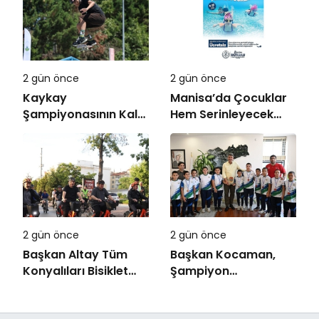
2 gün önce
2 gün önce
Kaykay
Manisa’da Çocuklar
Şampiyonasının Kalbi
Hem Serinleyecek
Osmangazi’de Attı
Hem Yüzme
Öğrenecek
2 gün önce
2 gün önce
Başkan Altay Tüm
Başkan Kocaman,
Konyalıları Bisiklet
Şampiyon
Festivali’ne Davet Etti
Güreşçilerle Buluştu