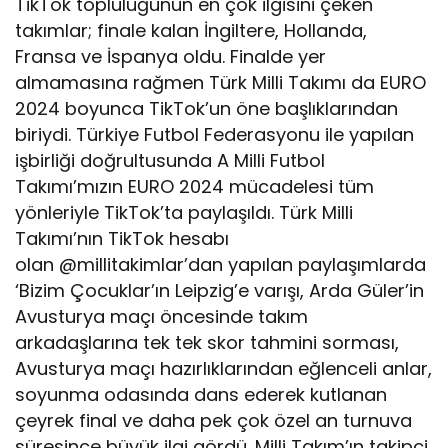
TikTok topluluğunun en çok ilgisini çeken
takımlar; finale kalan İngiltere, Hollanda,
Fransa ve İspanya oldu. Finalde yer
almamasına rağmen Türk Milli Takımı da EURO
2024 boyunca TikTok’un öne başlıklarından
biriydi. Türkiye Futbol Federasyonu ile yapılan
işbirliği doğrultusunda A Milli Futbol
Takımı’mızın EURO 2024 mücadelesi tüm
yönleriyle TikTok’ta paylaşıldı. Türk Milli
Takımı’nın TikTok hesabı
olan @millitakimlar’dan yapılan paylaşımlarda
‘Bizim Çocuklar’ın Leipzig’e varışı, Arda Güler’in
Avusturya maçı öncesinde takım
arkadaşlarına tek tek skor tahmini sorması,
Avusturya maçı hazırlıklarından eğlenceli anlar,
soyunma odasında dans ederek kutlanan
çeyrek final ve daha pek çok özel an turnuva
süresince büyük ilgi gördü. Milli Takım’ın takipçi