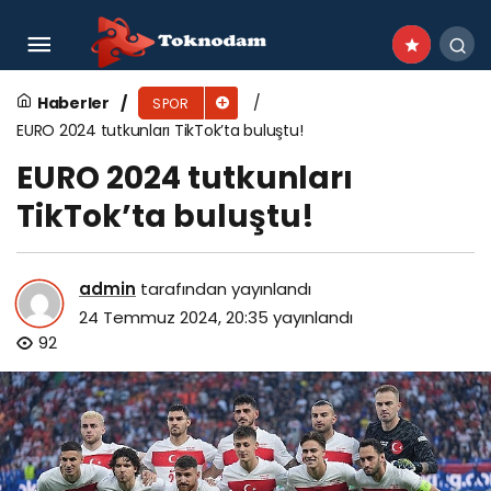
Gölcük Belediyesi yaz spor etkinlikleri
kapsamında Değirmende sahili 2-3-4 Ağustos
Haberler
SPOR
EURO 2024 tutkunları TikTok’ta buluştu!
tarihlerinde yeniden Sokak Basketbolu
EURO 2024 tutkunları
TikTok’ta buluştu!
Turnuvası heyecanına ev sahipliği yapacak
admin
tarafından yayınlandı
24 Temmuz 2024, 20:35
yayınlandı
92