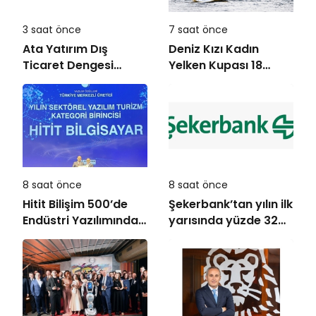
3 saat önce
7 saat önce
Ata Yatırım Dış
Deniz Kızı Kadın
Ticaret Dengesi
Yelken Kupası 18
Analiz Raporunu
Ekim’de
Yayımladı
8 saat önce
8 saat önce
Hitit Bilişim 500’de
Şekerbank’tan yılın ilk
Endüstri Yazılımında
yarısında yüzde 32
Birinci Sırada
büyüme