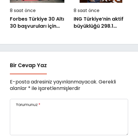
8 saat önce
8 saat önce
Forbes Türkiye 30 Altı
ING Türkiye’nin aktif
30 başvuruları için
büyüklüğü 298.1
son dönemece girildi!
milyar TL’ye ulaştı
Bir Cevap Yaz
E-posta adresiniz yayınlanmayacak.
Gerekli
alanlar
*
ile işaretlenmişlerdir
Yorumunuz
*