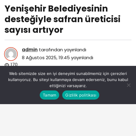
Yenişehir Belediyesinin
desteğiyle safran üreticisi
sayısı artıyor
admin
tarafından yayınlandı
8 Ağustos 2025, 19:45
yayınlandı
170
Web sitemizde size en iyi deneyimi sunabilmemiz için çerezleri
kullanıyoruz. Bu siteyi kullanmaya devam ederseniz, bunu kabul
ettiğinizi varsayarız.
Bu web sitesinde en iyi deneyimi yaşamanızı sağlamak
Tamam
Gizlilik politikası
Anasayfa
Akış
Eczaneler
Trafik
Kabul
için çerezler kullanılmaktadır.