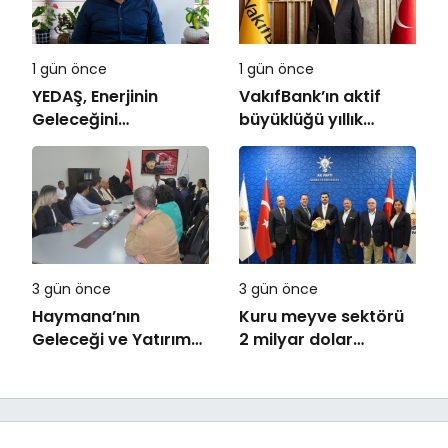
1 gün önce
1 gün önce
YEDAŞ, Enerjinin
VakıfBank’ın aktif
Geleceğini
büyüklüğü yıllık
Şekillendirecek Genç
bazda yüzde 28
Yetenekleri Arıyor
artışla 5,8 trilyon
TL’yi aştı
3 gün önce
3 gün önce
Haymana’nın
Kuru meyve sektörü
Geleceği ve Yatırım
2 milyar dolar
Potansiyeli Masaya
ihracat hedefi için
Yatırıldı
Ankara’dan destek
istedi