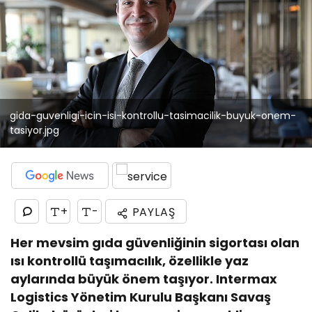
gida-guvenligi-icin-isi-kontrollu-tasimacilik-buyuk-onem-
tasiyor.jpg
+
-
PAYLAŞ
Her mevsim gıda güvenliğinin sigortası olan
ısı kontrollü taşımacılık, özellikle yaz
aylarında büyük önem taşıyor. Intermax
Logistics Yönetim Kurulu Başkanı Savaş