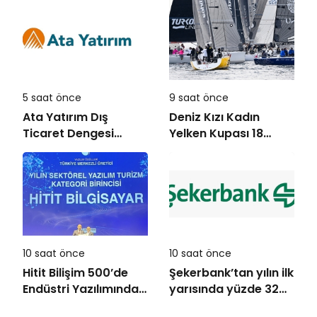
Yatırıldı
Ankara’dan destek
istedi
5 saat önce
9 saat önce
Ata Yatırım Dış
Deniz Kızı Kadın
Ticaret Dengesi
Yelken Kupası 18
Analiz Raporunu
Ekim’de
Yayımladı
10 saat önce
10 saat önce
Hitit Bilişim 500’de
Şekerbank’tan yılın ilk
Endüstri Yazılımında
yarısında yüzde 32
Birinci Sırada
büyüme