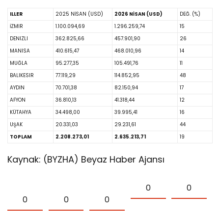
ILLER
2025 NİSAN (USD)
2026 NİSAN (USD)
DEĞ. (%)
İZMIR
1.100.094,69
1.296.259,74
15
DENIZLI
362.825,66
457.901,90
26
MANISA
410.615,47
468.010,96
14
MUĞLA
95.277,35
105.491,76
11
BALIKESIR
77.119,29
114.852,95
48
AYDIN
70.701,38
82.150,94
17
AFYON
36.810,13
41.318,44
12
KÜTAHYA
34.498,00
39.995,41
16
UŞAK
20.331,03
29.231,61
44
TOPLAM
2.208.273,01
2.635.213,71
19
Kaynak: (BYZHA) Beyaz Haber Ajansı
0
0
0
0
0