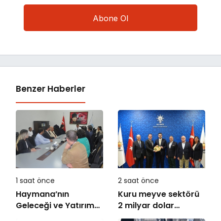
Benzer Haberler
1 saat önce
2 saat önce
Haymana’nın
Kuru meyve sektörü
Geleceği ve Yatırım
2 milyar dolar
Potansiyeli Masaya
ihracat hedefi için