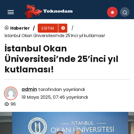
“Geleceğe Adım Projesi” KTO Karatay’da
Gençler ve Uzmanları Bir Araya Getirdi”
Haberler
EĞITIM
İstanbul Okan Üniversitesi’nde 25’inci yıl kutlaması!
İstanbul Okan
Üniversitesi’nde 25’inci yıl
kutlaması!
admin
tarafından yayınlandı
18 Mayıs 2025, 07:46
yayınlandı
96