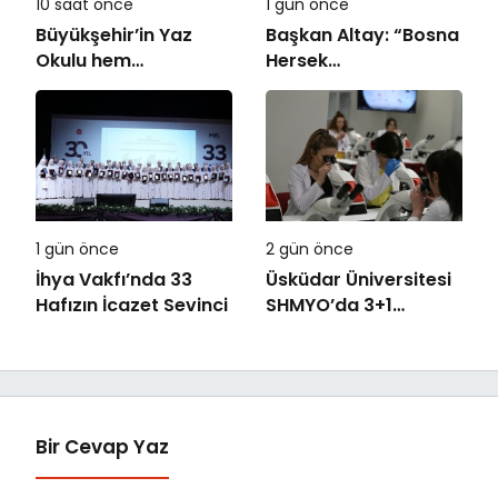
10 saat önce
1 gün önce
Büyükşehir’in Yaz
Başkan Altay: “Bosna
Okulu hem
Hersek
eğlendiriyor hem
Mahallesi’ndeki
öğretiyor
Gençlerimiz İçin Lise
Medeniyet Akademisi
İnşa Ediyoruz”
1 gün önce
2 gün önce
İhya Vakfı’nda 33
Üsküdar Üniversitesi
Hafızın İcazet Sevinci
SHMYO’da 3+1
dönemi başlıyor!
Bir Cevap Yaz