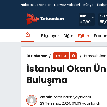
Nöbetçi Eczaneler
Namaz Vakitleri
Künye
İletiş
EÜ, URAP Dünya Alan Sıralamasında 11 alanda
USD
EUR
47,60
55,
Bilgisayar
Diğer
Eğitim
Ekono
Haberler
İstanbul Okan
EĞITIM
İstanbul Okan Ün
Buluşma
admin
tarafından yayınlandı
23 Temmuz 2024, 09:03
yayınlandı