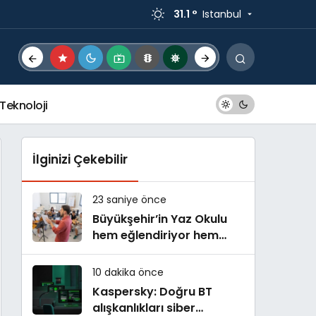
31.1 °
Istanbul
Teknoloji
İlginizi Çekebilir
23 saniye önce
Büyükşehir’in Yaz Okulu
hem eğlendiriyor hem
öğretiyor
10 dakika önce
Kaspersky: Doğru BT
alışkanlıkları siber