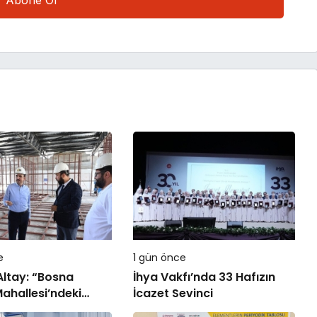
e
1 gün önce
ltay: “Bosna
İhya Vakfı’nda 33 Hafızın
ahallesi’ndeki
İcazet Sevinci
iz İçin Lise