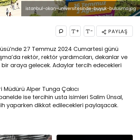
istanbul-okan-universitesinde-buyuk-bulusma.jpg
+
-
PAYLAŞ
ampüsü’nde 27 Temmuz 2024 Cumartesi günü
şma’da rektör, rektör yardımcıları, dekanlar ve
bir araya gelecek. Adaylar tercih edecekleri
leri Müdürü Alper Tunga Çakıcı
nelde ise tercihin usta isimleri Salim Ünsal,
 yaparken dikkat edilecekleri paylaşacak.