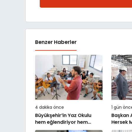
Benzer Haberler
4 dakika önce
1 gün önc
Büyükşehir’in Yaz Okulu
Başkan A
hem eğlendiriyor hem
Hersek M
öğretiyor
Gençlerim