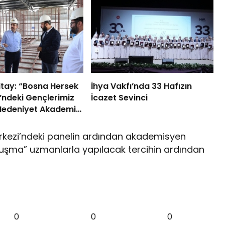
tay: “Bosna Hersek
İhya Vakfı’nda 33 Hafızın
’ndeki Gençlerimiz
İcazet Sevinci
 Medeniyet Akademisi
oruz”
erkezi’ndeki panelin ardından akademisyen
luşma” uzmanlarla yapılacak tercihin ardından
0
0
0