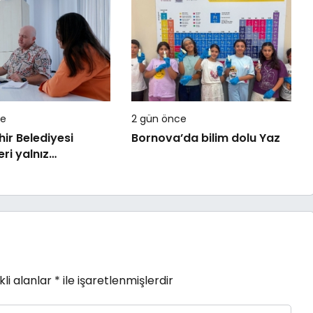
et Akademisi İnşa
”
ce
2 gün önce
ir Belediyesi
Bornova’da bilim dolu Yaz
ri yalnız
yor
li alanlar
*
ile işaretlenmişlerdir