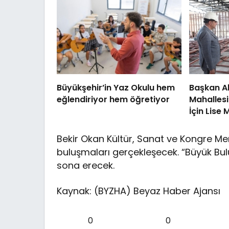
Büyükşehir’in Yaz Okulu hem
Başkan Al
eğlendiriyor hem öğretiyor
Mahallesi
İçin Lise
İnşa Ediy
Bekir Okan Kültür, Sanat ve Kongre M
buluşmaları gerçekleşecek. “Büyük Bu
sona erecek.
Kaynak: (BYZHA) Beyaz Haber Ajansı
0
0