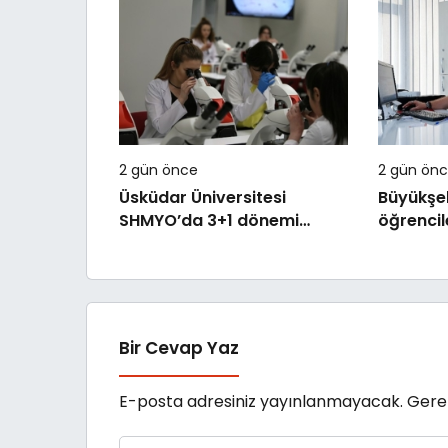
Medeniy
Ediyoruz
2 gün önce
2 gün ön
Üsküdar Üniversitesi
Büyükşeh
SHMYO’da 3+1 dönemi
öğrencile
başlıyor!
bırakmı
Bir Cevap Yaz
E-posta adresiniz yayınlanmayacak.
Gerek