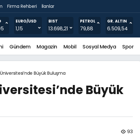
im
Firma Rehberi
İlanlar
 yer aldı
O
EURO/USD
BIST
PETROL
GR. ALTIN
05
1,15
13.698,21
79,88
6.509,54
mi
Gündem
Magazin
Mobil
Sosyal Medya
Spor
 Üniversitesi’nde Büyük Buluşma
iversitesi’nde Büyük
93