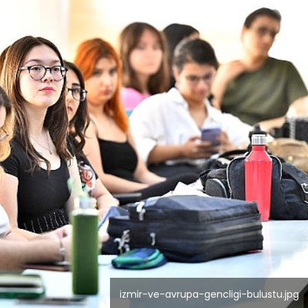
izmir-ve-avrupa-gencligi-bulustu.jpg