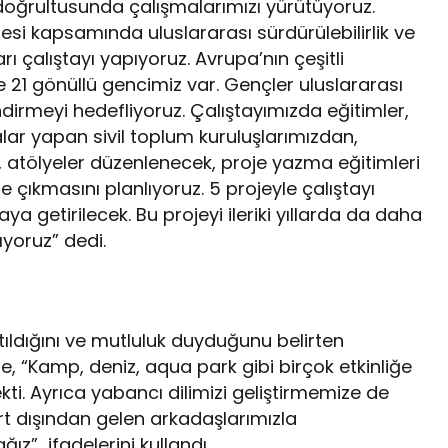
 doğrultusunda çalışmalarımızı yürütüyoruz.
jesi kapsamında uluslararası sürdürülebilirlik ve
rı çalıştayı yapıyoruz. Avrupa’nın çeşitli
de 21 gönüllü gencimiz var. Gençler uluslararası
ndirmeyi hedefliyoruz. Çalıştayımızda eğitimler,
lar yapan sivil toplum kuruluşlarımızdan,
 atölyeler düzenlenecek, proje yazma eğitimleri
e çıkmasını planlıyoruz. 5 projeyle çalıştayı
ya getirilecek. Bu projeyi ileriki yıllarda da daha
lıyoruz” dedi.
tıldığını ve mutluluk duyduğunu belirten
e, “Kamp, deniz, aqua park gibi birçok etkinliğe
i. Ayrıca yabancı dilimizi geliştirmemize de
Yurt dışından gelen arkadaşlarımızla
ağız” ifadelerini kullandı.