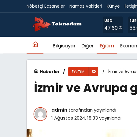
Nöbetçi Eczaneler
Namaz Vakitleri
Künye
İletiş
Personele “Kamuda Etik Değerler ve İlkeler” E
USD
EU
47,60
55
Bilgisayar
Diğer
Eğitim
Ekono
Haberler
İzmir ve Avrup
EĞITIM
İzmir ve Avrupa g
admin
tarafından yayınlandı
1 Ağustos 2024, 18:33
yayınlandı