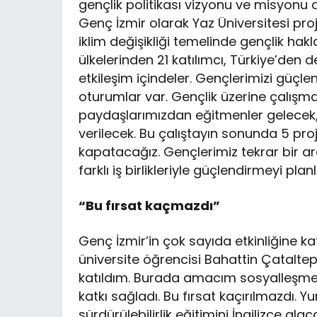
gençlik politikası vizyonu ve misyonu
Genç İzmir olarak Yaz Üniversitesi pro
iklim değişikliği temelinde gençlik hakla
ülkelerinden 21 katılımcı, Türkiye’den 
etkileşim içindeler. Gençlerimizi güçle
oturumlar var. Gençlik üzerine çalışma
paydaşlarımızdan eğitmenler gelecek,
verilecek. Bu çalıştayın sonunda 5 proj
kapatacağız. Gençlerimiz tekrar bir ara
farklı iş birlikleriyle güçlendirmeyi plan
“Bu fırsat kaçmazdı”
Genç İzmir’in çok sayıda etkinliğine ka
üniversite öğrencisi Bahattin Çataltep
katıldım. Burada amacım sosyalleşmekt
katkı sağladı. Bu fırsat kaçırılmazdı. 
sürdürülebilirlik eğitimini İngilizce alac