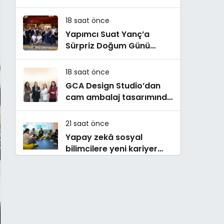
Buluştu! !Kozalak Devri! 7
Ağustos’ta Vizyonda
18 saat önce
Yapımcı Suat Yanç’a
Sürpriz Doğum Günü
Kutlaması!
18 saat önce
GCA Design Studio’dan
cam ambalaj tasarımında
bütüncül yaklaşım
21 saat önce
Yapay zekâ sosyal
bilimcilere yeni kariyer
kapıları açıyor!