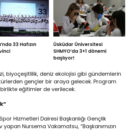
ı’nda 33 Hafızın
Üsküdar Üniversitesi
vinci
SHMYO’da 3+1 dönemi
başlıyor!
zi, biyoçeşitlilik, deniz ekolojisi gibi gündemlerin
ültürlerden gençler bir araya gelecek. Program
rlikte eğitimler de verilecek.
ek”
Spor Hizmetleri Dairesi Başkanlığı Gençlik
ev yapan Nursema Vakamatsu, “Başkanımızın