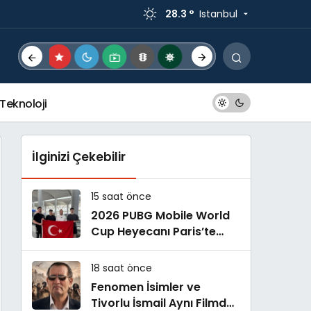
28.3 °
Istanbul
Teknoloji
İlginizi Çekebilir
15 saat önce
2026 PUBG Mobile World
Cup Heyecanı Paris’te
Başlıyor
18 saat önce
Fenomen İsimler ve
Tivorlu İsmail Aynı Filmde