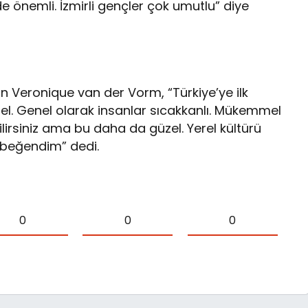
 önemli. İzmirli gençler çok umutlu” diye
 Veronique van der Vorm, “Türkiye’ye ilk
zel. Genel olarak insanlar sıcakkanlı. Mükemmel
bilirsiniz ama bu daha da güzel. Yerel kültürü
 beğendim” dedi.
0
0
0