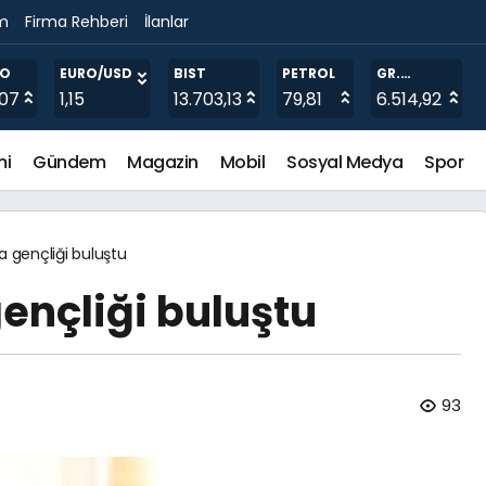
im
Firma Rehberi
İlanlar
ğitimi Verildi
RO
EURO/USD
BIST
PETROL
GR.
ALTIN
,07
1,15
13.703,13
79,81
6.514,92
mi
Gündem
Magazin
Mobil
Sosyal Medya
Spor
a gençliği buluştu
ençliği buluştu
93