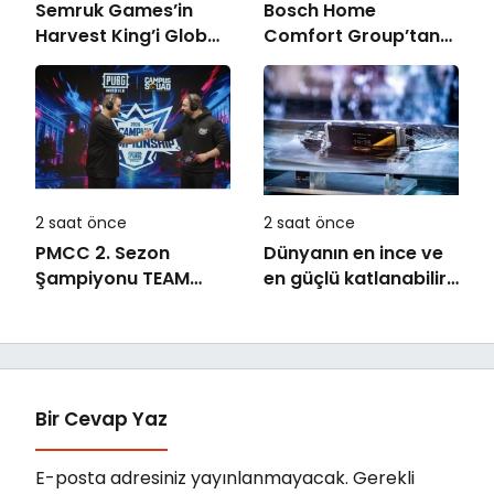
Semruk Games’in
Bosch Home
Harvest King’i Global
Comfort Group’tan
Pazarda Oyuncularla
İleri Teknoloji Hava
Buluştu!
Temizleme Cihazları
2 saat önce
2 saat önce
PMCC 2. Sezon
Dünyanın en ince ve
Şampiyonu TEAM
en güçlü katlanabilir
GOAT Oldu
amiral gemisi HONOR
Magic V6 Türkiye’de
Bir Cevap Yaz
E-posta adresiniz yayınlanmayacak.
Gerekli