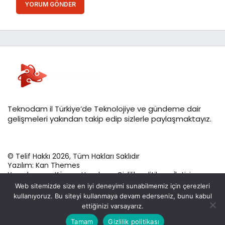
YORUM GÖNDER
Teknodam il Türkiye’de Teknolojiye ve gündeme dair
gelişmeleri yakından takip edip sizlerle paylaşmaktayız.
© Telif Hakkı 2026, Tüm Hakları Saklıdır
Yazılım:
Kan Themes
Yazarlarımız
Künye
Hesabım
Gizlilik politikası
İletişim
Web sitemizde size en iyi deneyimi sunabilmemiz için çerezleri
kullanıyoruz. Bu siteyi kullanmaya devam ederseniz, bunu kabul
ettiğinizi varsayarız.
Bu web sitesinde en iyi deneyimi yaşamanızı sağlamak
Tamam
Gizlilik politikası
Anasayfa
Akış
Eczaneler
Trafik
Kabul