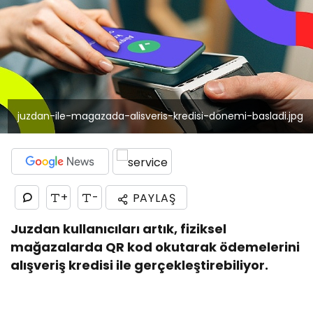
juzdan-ile-magazada-alisveris-kredisi-donemi-basladi.jpg
+
-
PAYLAŞ
Juzdan kullanıcıları artık, fiziksel
mağazalarda QR kod okutarak ödemelerini
alışveriş kredisi ile gerçekleştirebiliyor.