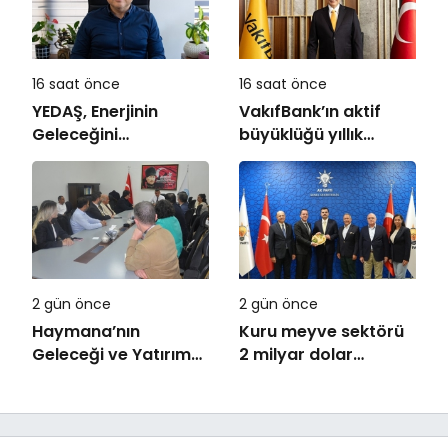
16 saat önce
16 saat önce
YEDAŞ, Enerjinin
VakıfBank’ın aktif
Geleceğini
büyüklüğü yıllık
Şekillendirecek Genç
bazda yüzde 28
Yetenekleri Arıyor
artışla 5,8 trilyon
TL’yi aştı
2 gün önce
2 gün önce
Haymana’nın
Kuru meyve sektörü
Geleceği ve Yatırım
2 milyar dolar
Potansiyeli Masaya
ihracat hedefi için
Yatırıldı
Ankara’dan destek
istedi