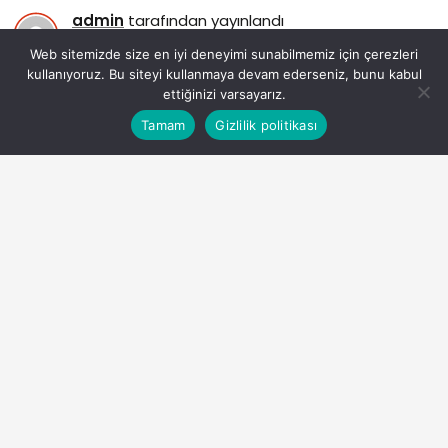
admin
tarafından yayınlandı
26 Temmuz 2024, 09:43
yayınlandı
Web sitemizde size en iyi deneyimi sunabilmemiz için çerezleri
79
kullanıyoruz. Bu siteyi kullanmaya devam ederseniz, bunu kabul
ettiğinizi varsayarız.
Bu web sitesinde en iyi deneyimi yaşamanızı sağlamak
Tamam
Gizlilik politikası
Anasayfa
Akış
Eczaneler
Trafik
Kabul
için çerezler kullanılmaktadır.
kuveyt-turkten-dijital-yenilik-genel-kredi-sozlesmeleri-
gks-artik-dijital-ortamda.jpg