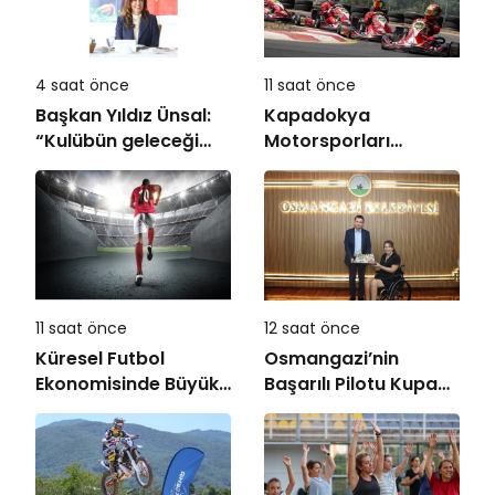
4 saat önce
11 saat önce
Başkan Yıldız Ünsal:
Kapadokya
“Kulübün geleceği
Motorsporları
için ortak irade
Kompleksi Açılıyor
oluşturulmalı”
11 saat önce
12 saat önce
Küresel Futbol
Osmangazi’nin
Ekonomisinde Büyük
Başarılı Pilotu Kupayı
Dönüşüm!
Başkan Aydın’la
Paylaştı