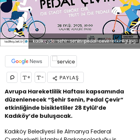
kadikoyde-sehir-senin-pedal-cevir-etkinligi.jpg
+
-
PAYLAŞ
Avrupa Hareketlilik Haftası kapsamında
düzenlenecek “Şehir Senin, Pedal Çevir”
etkinliğinde bisikletliler 28 Eylül’de
Kadıköy’de buluşacak.
Kadıköy Belediyesi ile Almanya Federal
Cumhuriyeti İstanbul Başkonsolosluğu iş