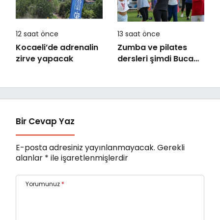
12 saat önce
13 saat önce
Kocaeli’de adrenalin
Zumba ve pilates
zirve yapacak
dersleri şimdi Buca
Arena Stadı’nda
Bir Cevap Yaz
E-posta adresiniz yayınlanmayacak.
Gerekli
alanlar
*
ile işaretlenmişlerdir
Yorumunuz
*