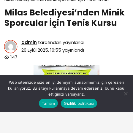
Milas Belediyesi’nden Minik
Sporcular İçin Tenis Kursu
admin
tarafından yayınlandı
26 Eylül 2025, 10:55
yayınlandı
147
Web sitemizde size en iyi deneyimi sunabilmemiz için çerezleri
kullanıyoruz. Bu siteyi kullanmaya devam ederseniz, bunu kabul
ettiğinizi varsayarız.
Bu web sitesinde en iyi deneyimi yaşamanızı sağlamak
Tamam
Gizlilik politikası
Anasayfa
Akış
Eczaneler
Trafik
Kabul
için çerezler kullanılmaktadır.