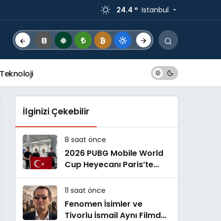
24.4 °
Istanbul
Teknoloji
İlginizi Çekebilir
8 saat önce
2026 PUBG Mobile World
Cup Heyecanı Paris’te
Başlıyor
11 saat önce
Fenomen İsimler ve
Tivorlu İsmail Aynı Filmde