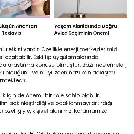
Gülüşün Anahtarı
Yaşam Alanlarında Doğru
 Tedavisi
Avize Seçiminin Önemi
lu etkisi vardır. Özellikle enerji merkezlerimizi
i azaltabilir. Eski tıp uygulamalarında
a da araştırma konusu olmuştur. Bazı incelemeler,
ileri olduğunu ve bu yüzden bazı kan dolaşımı
ermektedir.
 için de önemli bir role sahip olabilir.
hni sakinleştirdiği ve odaklanmayı artırdığı
cı özelliğiyle, kişisel alanımızı korumamıza
 de popülerdir. Cilt bakım ürünlerinde ve masaj