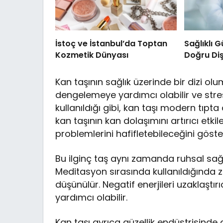
İstoç ve İstanbul’da Toptan
Sağlıklı 
Kozmetik Dünyası
Doğru Diş
Kan taşının sağlık üzerinde bir dizi olum
dengelemeye yardımcı olabilir ve stres
kullanıldığı gibi, kan taşı modern tıpt
kan taşının kan dolaşımını artırıcı etk
problemlerini hafifletebileceğini göst
Bu ilginç taş aynı zamanda ruhsal sağlık
Meditasyon sırasında kullanıldığında zi
düşünülür. Negatif enerjileri uzaklaştırı
yardımcı olabilir.
Kan taşı ayrıca güzellik endüstrisinde