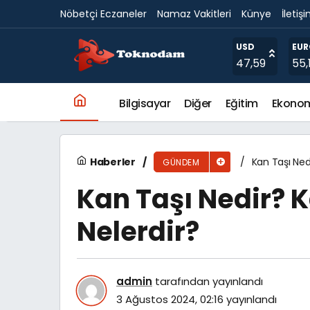
Nöbetçi Eczaneler
Namaz Vakitleri
Künye
İletiş
Kalsedon Taşı Nedir? Kalsedon Taşının Fayda
USD
EU
47,59
55,
Bilgisayar
Diğer
Eğitim
Ekono
Haberler
Kan Taşı Ned
GÜNDEM
Kan Taşı Nedir? 
Nelerdir?
admin
tarafından yayınlandı
3 Ağustos 2024, 02:16
yayınlandı