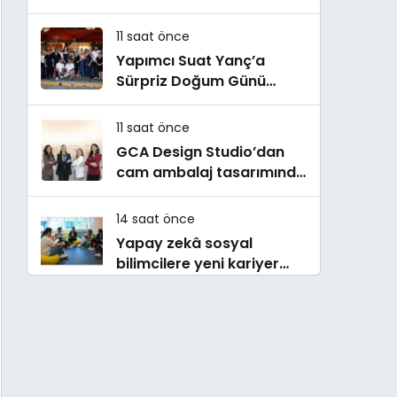
Buluştu! !Kozalak Devri! 7
Ağustos’ta Vizyonda
11 saat önce
Yapımcı Suat Yanç’a
Sürpriz Doğum Günü
Kutlaması!
11 saat önce
GCA Design Studio’dan
cam ambalaj tasarımında
bütüncül yaklaşım
14 saat önce
Yapay zekâ sosyal
bilimcilere yeni kariyer
kapıları açıyor!