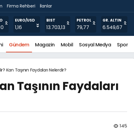
im
Firma Rehberi
İlanlar
ları Nelerdir?
RO
EURO/USD
BIST
PETROL
GR. ALTIN
10
1,16
13.703,13
79,77
6.549,67
mi
Gündem
Magazin
Mobil
Sosyal Medya
Spor
ir? Kan Taşının Faydaları Nelerdir?
Kan Taşının Faydaları
145