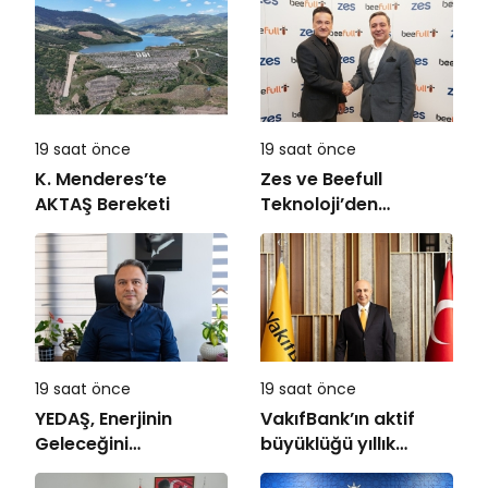
19 saat önce
19 saat önce
K. Menderes’te
Zes ve Beefull
AKTAŞ Bereketi
Teknoloji’den
Roaming İş Birliği
19 saat önce
19 saat önce
YEDAŞ, Enerjinin
VakıfBank’ın aktif
Geleceğini
büyüklüğü yıllık
Şekillendirecek Genç
bazda yüzde 28