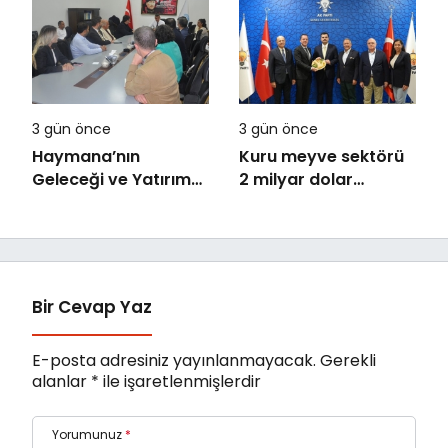
Yetenekleri Arıyor
artışla 5,8 trilyon
TL’yi aştı
3 gün önce
3 gün önce
Haymana’nın
Kuru meyve sektörü
Geleceği ve Yatırım
2 milyar dolar
Potansiyeli Masaya
ihracat hedefi için
Yatırıldı
Ankara’dan destek
istedi
Bir Cevap Yaz
E-posta adresiniz yayınlanmayacak.
Gerekli
alanlar
*
ile işaretlenmişlerdir
Yorumunuz
*