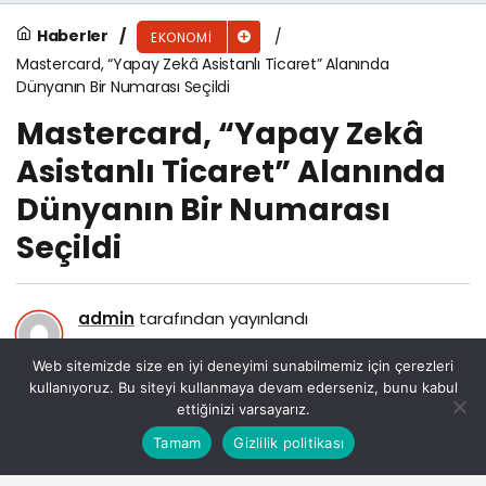
Haberler
EKONOMI
Mastercard, “Yapay Zekâ Asistanlı Ticaret” Alanında
Dünyanın Bir Numarası Seçildi
Mastercard, “Yapay Zekâ
Asistanlı Ticaret” Alanında
Dünyanın Bir Numarası
Seçildi
admin
tarafından yayınlandı
4 Mayıs 2026, 08:57
yayınlandı
Web sitemizde size en iyi deneyimi sunabilmemiz için çerezleri
80
kullanıyoruz. Bu siteyi kullanmaya devam ederseniz, bunu kabul
ettiğinizi varsayarız.
Bu web sitesinde en iyi deneyimi yaşamanızı sağlamak
Tamam
Gizlilik politikası
Anasayfa
Akış
Eczaneler
Trafik
Kabul
için çerezler kullanılmaktadır.