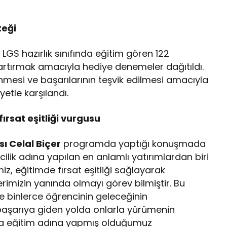
teği
 LGS hazırlık sınıfında eğitim gören 122
artırmak amacıyla hediye denemeler dağıtıldı.
nmesi ve başarılarının teşvik edilmesi amacıyla
etle karşılandı.
ırsat eşitliği vurgusu
ı Celal Biçer
programda yaptığı konuşmada
cilik adına yapılan en anlamlı yatırımlardan biri
z, eğitimde fırsat eşitliği sağlayarak
lerimizin yanında olmayı görev bilmiştir. Bu
ile binlerce öğrencinin geleceğinin
başarıya giden yolda onlarla yürümenin
a eğitim adına yapmış olduğumuz