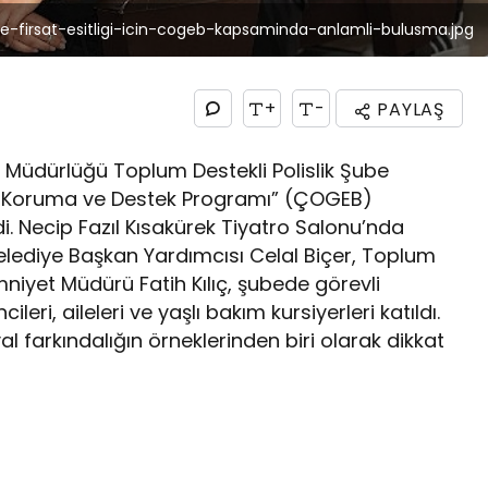
e-firsat-esitligi-icin-cogeb-kapsaminda-anlamli-bulusma.jpg
+
-
PAYLAŞ
t Müdürlüğü Toplum Destekli Polislik Şube
l Koruma ve Destek Programı” (ÇOGEB)
i. Necip Fazıl Kısakürek Tiyatro Salonu’nda
elediye Başkan Yardımcısı Celal Biçer, Toplum
Emniyet Müdürü Fatih Kılıç, şubede görevli
leri, aileleri ve yaşlı bakım kursiyerleri katıldı.
syal farkındalığın örneklerinden biri olarak dikkat