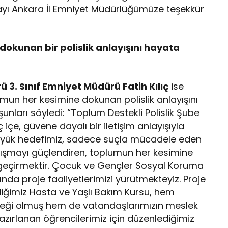
layı Ankara İl Emniyet Müdürlüğümüze teşekkür
okunan bir polislik anlayışını hayata
 3. Sınıf Emniyet Müdürü Fatih Kılıç
ise
mun her kesimine dokunan polislik anlayışını
nları söyledi: “Toplum Destekli Polislik Şube
içe, güvene dayalı bir iletişim anlayışıyla
üyük hedefimiz, sadece suçla mücadele eden
ışmayı güçlendiren, toplumun her kesimine
a geçirmektir. Çocuk ve Gençler Sosyal Koruma
a proje faaliyetlerimizi yürütmekteyiz. Proje
rdiğimiz Hasta ve Yaşlı Bakım Kursu, hem
neği olmuş hem de vatandaşlarımızın meslek
azırlanan öğrencilerimiz için düzenlediğimiz