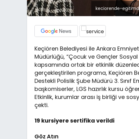
keciorende-egitimd
Keçiören Belediyesi ile Ankara Emniye
Müdürlüğü, “Çocuk ve Gençler Sosya
kapsamında ortak bir etkinlik düzenled
gerçekleştirilen programa, Keçiören B
Destekli Polislik Şube Müdürü 3. Sınıf 
başkomiserler, LGS hazırlık kursu öğrenci
Etkinlik, kurumlar arası iş birliği ve so
çekti.
19 kursiyere sertifika verildi
Göz Atın