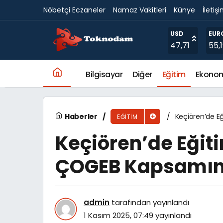
Nöbetçi Eczaneler
Namaz Vakitleri
Künye
İletiş
Balçova Belediyesi’nden Okullarda Beslenm
USD
EUR
47,71
55,
Bilgisayar
Diğer
Eğitim
Ekono
Haberler
Keçiören’de Eğ
EĞITIM
Keçiören’de Eğitim
ÇOGEB Kapsamın
admin
tarafından yayınlandı
1 Kasım 2025, 07:49
yayınlandı