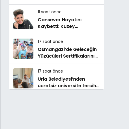
İnsandan Biri’ Demişti:
Mahmut Görgen’den
11 saat önce
Cansever’e Duygusal
Cansever Hayatını
Veda
Kaybetti: Kuzey
Makedonya’da Toprağa
Verilecek
17 saat önce
Osmangazi’de Geleceğin
Yüzücüleri Sertifikalarını
Aldı
17 saat önce
Urla Belediyesi’nden
ücretsiz üniversite tercih
danışmanlığı