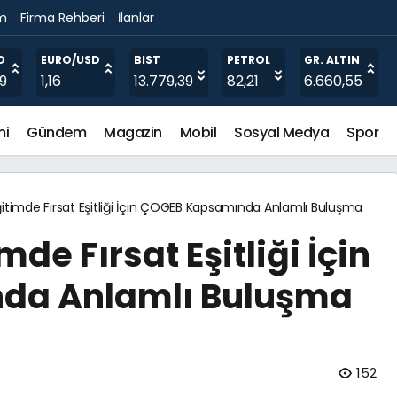
im
Firma Rehberi
İlanlar
e Desteği
O
EURO/USD
BIST
PETROL
GR. ALTIN
19
1,16
13.779,39
82,21
6.660,55
mi
Gündem
Magazin
Mobil
Sosyal Medya
Spor
itimde Fırsat Eşitliği İçin ÇOGEB Kapsamında Anlamlı Buluşma
de Fırsat Eşitliği İçin
da Anlamlı Buluşma
152