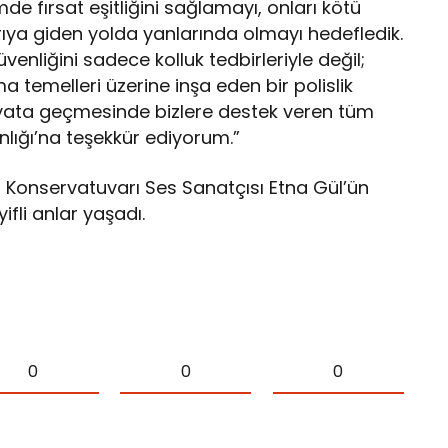
mde fırsat eşitliğini sağlamayı, onları kötü
rıya giden yolda yanlarında olmayı hedefledik.
enliğini sadece kolluk tedbirleriyle değil;
 temelleri üzerine inşa eden bir polislik
hayata geçmesinde bizlere destek veren tüm
lığı’na teşekkür ediyorum.”
i Konservatuvarı Ses Sanatçısı Etna Gül’ün
ifli anlar yaşadı.
0
0
0