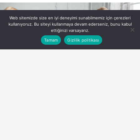
Web sitemizde size en iyi deneyimi sunabilmemiz için çerezleri
kullanıyoruz. Bu siteyi kullanmaya devam ederseniz, bunu kabul
ettiğinizi varsayarız.
Bu web sitesinde en iyi deneyimi yaşamanızı sağlamak
Tamam
Gizlilik politikası
Anasayfa
Akış
Eczaneler
Trafik
Kabul
için çerezler kullanılmaktadır.
PAYLAŞ