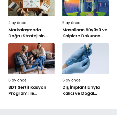
2 ay önce
5 ay önce
Markalaşmada
Masalların Büyüsü ve
Doğru Stratejinin
Kalplere Dokunan
Önemi
Hikâyeler
6 ay önce
6 ay önce
BDT Sertifikasyon
Diş İmplantlarıyla
Programı ile
Kalıcı ve Doğal
Uzmanlaşın
Gülüşler