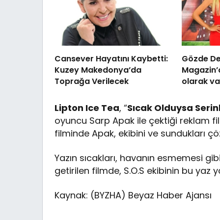
Cansever Hayatını Kaybetti:
Gözde Dem
Kuzey Makedonya’da
Magazin’d
Toprağa Verilecek
olarak va
Lipton Ice Tea
, “
Sıcak Olduysa Serin
oyuncu Sarp Apak ile çektiği reklam fil
filminde Apak, ekibini ve sundukları çö
Yazın sıcakları, havanın esmemesi gib
getirilen filmde, S.O.S ekibinin bu yaz 
Kaynak: (BYZHA) Beyaz Haber Ajansı