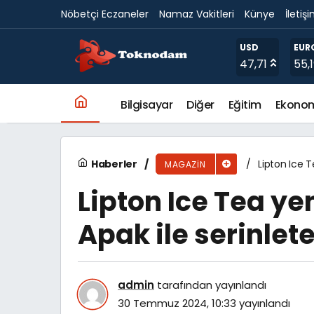
Nöbetçi Eczaneler
Namaz Vakitleri
Künye
İletiş
Esra Lora, yazın ritmini ‘Story’le arttırıyor
USD
EUR
47,71
55,
Bilgisayar
Diğer
Eğitim
Ekono
Haberler
Lipton Ice 
MAGAZIN
Lipton Ice Tea y
Apak ile serinlet
admin
tarafından yayınlandı
30 Temmuz 2024, 10:33
yayınlandı