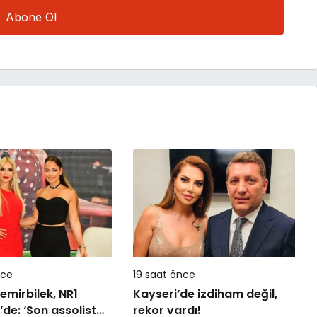
nce
19 saat önce
mirbilek, NR1
Kayseri’de izdiham değil,
de: ‘Son assolist
rekor vardı!