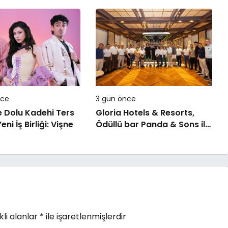
ar olacağım!’
nce
3 gün önce
e Dolu Kadehi Ters
Gloria Hotels & Resorts,
eni İş Birliği: Vişne
Ödüllü bar Panda & Sons ile
unutulmaz bir Miksoloji
Gecesine İmza Attı
li alanlar
*
ile işaretlenmişlerdir