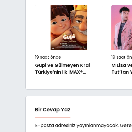
Makedonya’da Toprağa
olarak v
Verilecek
19 saat önce
19 saat ö
Gupi ve Gülmeyen Kral
M Lisa v
Türkiye’nin ilk IMAX®
Tut’tan Y
animasyon filmi oluyor
Bir Cevap Yaz
E-posta adresiniz yayınlanmayacak.
Gerek