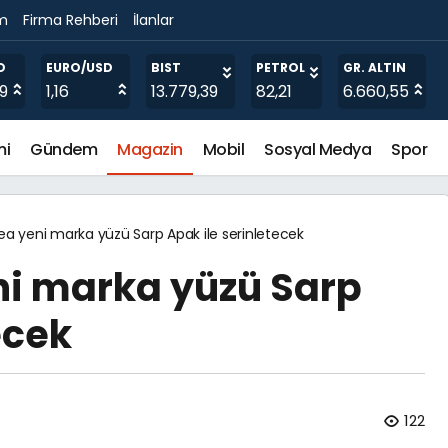
im
Firma Rehberi
İlanlar
O
EURO/USD
BIST
PETROL
GR. ALTIN
19
1,16
13.779,39
82,21
6.660,55
mi
Gündem
Magazin
Mobil
Sosyal Medya
Spor
Tea yeni marka yüzü Sarp Apak ile serinletecek
eni marka yüzü Sarp
ecek
122