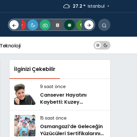
27.2 °
Istanbul
Teknoloji
İlginizi Çekebilir
9 saat önce
Cansever Hayatını
Kaybetti: Kuzey
Makedonya’da Toprağa
Verilecek
15 saat önce
Osmangazi’de Geleceğin
Yüzücüleri Sertifikalarını