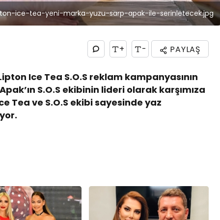
pton-ice-tea-yeni-marka-yuzu-sarp-apak-ile-serinletecek.jpg
+
-
PAYLAŞ
 Lipton Ice Tea S.O.S reklam kampanyasının
p Apak’ın S.O.S ekibinin lideri olarak karşımıza
 Ice Tea ve S.O.S ekibi sayesinde yaz
yor.