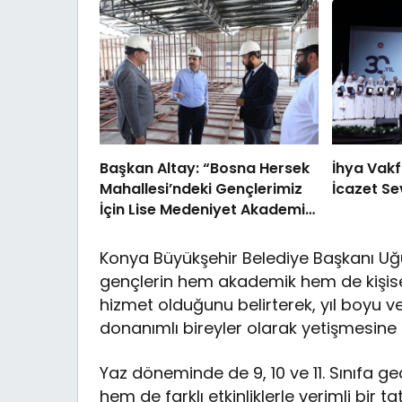
Başkan Altay: “Bosna Hersek
İhya Vakf
Mahallesi’ndeki Gençlerimiz
İcazet Se
İçin Lise Medeniyet Akademisi
İnşa Ediyoruz”
Konya Büyükşehir Belediye Başkanı Uğu
gençlerin hem akademik hem de kişisel 
hizmet olduğunu belirterek, yıl boyu ver
donanımlı bireyler olarak yetişmesine k
Yaz döneminde de 9, 10 ve 11. Sınıfa ge
hem de farklı etkinliklerle verimli bir