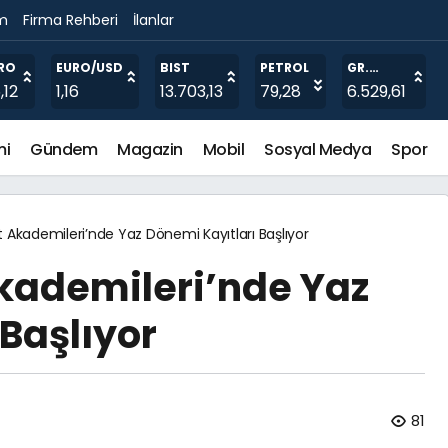
im
Firma Rehberi
İlanlar
cilere Destek
RO
EURO/USD
BIST
PETROL
GR.
ALTIN
,12
1,16
13.703,13
79,28
6.529,61
mi
Gündem
Magazin
Mobil
Sosyal Medya
Spor
 Akademileri’nde Yaz Dönemi Kayıtları Başlıyor
kademileri’nde Yaz
Başlıyor
81