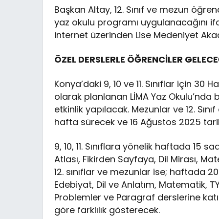
Başkan Altay, 12. Sınıf ve mezun öğrenc
yaz okulu programı uygulanacağını ifad
internet üzerinden Lise Medeniyet Akad
ÖZEL DERSLERLE ÖĞRENCİLER GELEC
Konya’daki 9, 10 ve 11. Sınıflar için 30 
olarak planlanan LİMA Yaz Okulu’nda b
etkinlik yapılacak. Mezunlar ve 12. Sın
hafta sürecek ve 16 Ağustos 2025 tar
9, 10, 11. Sınıflara yönelik haftada 15 sa
Atlası, Fikirden Sayfaya, Dil Mirası, M
12. sınıflar ve mezunlar ise; haftada 20
Edebiyat, Dil ve Anlatım, Matematik, T
Problemler ve Paragraf derslerine katıl
göre farklılık gösterecek.