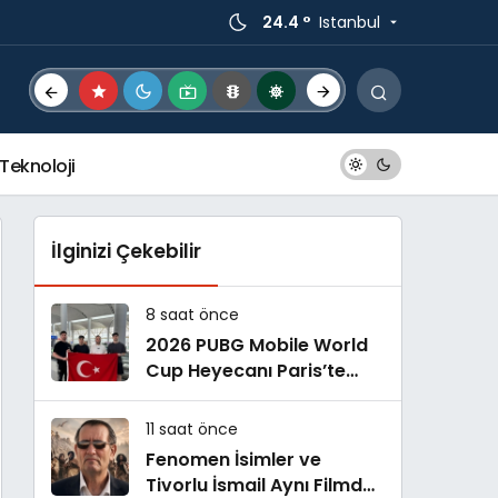
24.4 °
Istanbul
Teknoloji
İlginizi Çekebilir
8 saat önce
2026 PUBG Mobile World
Cup Heyecanı Paris’te
Başlıyor
11 saat önce
Fenomen İsimler ve
Tivorlu İsmail Aynı Filmde