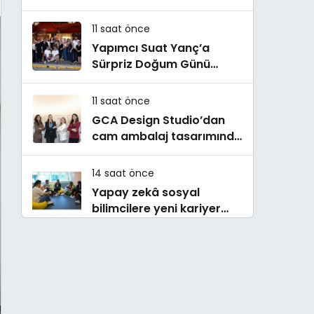
Buluştu! !Kozalak Devri! 7
Ağustos’ta Vizyonda
11 saat önce
Yapımcı Suat Yanç’a
Sürpriz Doğum Günü
Kutlaması!
11 saat önce
GCA Design Studio’dan
cam ambalaj tasarımında
bütüncül yaklaşım
14 saat önce
Yapay zekâ sosyal
bilimcilere yeni kariyer
kapıları açıyor!