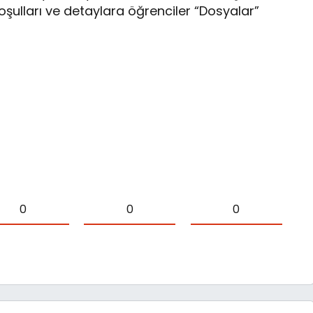
oşulları ve detaylara öğrenciler “Dosyalar”
0
0
0