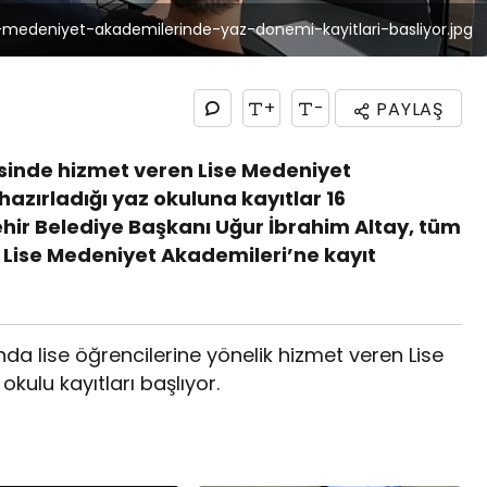
e-medeniyet-akademilerinde-yaz-donemi-kayitlari-basliyor.jpg
+
-
PAYLAŞ
sinde hizmet veren Lise Medeniyet
 hazırladığı yaz okuluna kayıtlar 16
hir Belediye Başkanı Uğur İbrahim Altay, tüm
n Lise Medeniyet Akademileri’ne kayıt
nda lise öğrencilerine yönelik hizmet veren Lise
kulu kayıtları başlıyor.