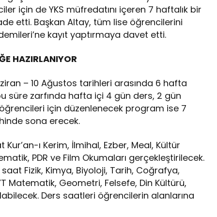
iler için de YKS müfredatını içeren 7 haftalık bir
e etti. Başkan Altay, tüm lise öğrencilerini
emileri’ne kayıt yaptırmaya davet etti.
EĞE HAZIRLANIYOR
Haziran – 10 Ağustos tarihleri arasında 6 hafta
u süre zarfında hafta içi 4 gün ders, 2 gün
ıf öğrencileri için düzenlenecek program ise 7
ihinde sona erecek.
at Kur’an-ı Kerim, İlmihal, Ezber, Meal, Kültür
atematik, PDR ve Film Okumaları gerçekleştirilecek.
 saat Fizik, Kimya, Biyoloji, Tarih, Coğrafya,
YT Matematik, Geometri, Felsefe, Din Kültürü,
abilecek. Ders saatleri öğrencilerin alanlarına