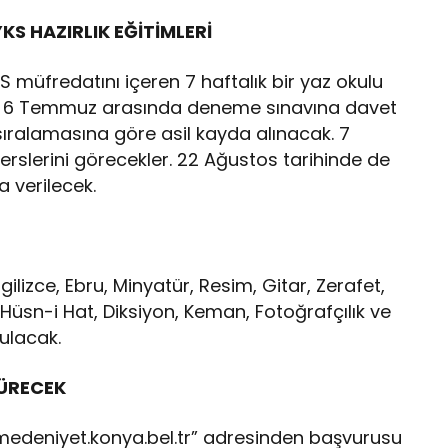
YKS HAZIRLIK EĞİTİMLERİ
KS müfredatını içeren 7 haftalık bir yaz okulu
 – 6 Temmuz arasında deneme sınavına davet
ıralamasına göre asil kayda alınacak. 7
slerini görecekler. 22 Ağustos tarihinde de
a verilecek.
ilizce, Ebru, Minyatür, Resim, Gitar, Zerafet,
sn-i Hat, Diksiyon, Keman, Fotoğrafçılık ve
nulacak.
SÜRECEK
semedeniyet.konya.bel.tr” adresinden başvurusu