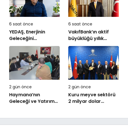
6 saat önce
6 saat önce
YEDAŞ, Enerjinin
VakıfBank’ın aktif
Geleceğini
büyüklüğü yıllık
Şekillendirecek Genç
bazda yüzde 28
Yetenekleri Arıyor
artışla 5,8 trilyon
TL’yi aştı
2 gün önce
2 gün önce
Haymana’nın
Kuru meyve sektörü
Geleceği ve Yatırım
2 milyar dolar
Potansiyeli Masaya
ihracat hedefi için
Yatırıldı
Ankara’dan destek
istedi