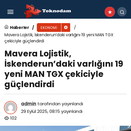
Gayrimenkulde güvenli ‘arsa + konut’ modelleri
gündemde
Haberler
EKONOMI
Mavera Lojistik, İskenderun’daki varlığını 19 yeni MAN TGX
çekiciyle güçlendirdi
Mavera Lojistik,
İskenderun’daki varlığını 19
yeni MAN TGX çekiciyle
güçlendirdi
admin
tarafından yayınlandı
29 Eylül 2025, 08:15
yayınlandı
102