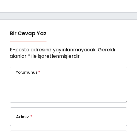
Sanatkârlar
Fonu’na Devri
Odası’ndan Ziyaret
Tamamlandı
Bir Cevap Yaz
E-posta adresiniz yayınlanmayacak.
Gerekli
alanlar
*
ile işaretlenmişlerdir
Yorumunuz
*
Adınız
*