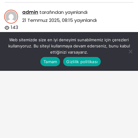
admin
tarafından yayınlandı
21 Temmuz 2025, 08:15
yayınlandı
143
Web sitemizde size en iyi deneyimi sunabilmemiz için çerezleri
kullanıyoruz. Bu siteyi kullanmaya devam ederseniz, bunu kabul
ettiğinizi varsayarız.
Bu web sitesinde en iyi deneyimi yaşamanızı sağlamak
Tamam
Gizlilik politikası
Anasayfa
Akış
Eczaneler
Trafik
Kabul
için çerezler kullanılmaktadır.
qnb-turkiyeye-euromoneyden-dort-odul-birden.jpg