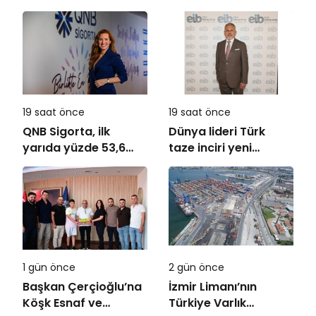
ambalaj tasarımında
REHAU Yerden Isıtma
bütüncül yaklaşım
Sistemleri’nin
Türkiye’deki tek
yetkili distribütörü
oldu
19 saat önce
19 saat önce
QNB Sigorta, ilk
Dünya lideri Türk
yarıda yüzde 53,6
taze inciri yeni
büyüyerek 10,66
sezona başladı
milyar TL prim
üretimine ulaştı
1 gün önce
2 gün önce
Başkan Çerçioğlu’na
İzmir Limanı’nın
Köşk Esnaf ve
Türkiye Varlık