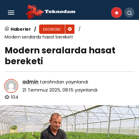
QNB Türkiye’ye Euromoney’den Dört Ödül
Birden
Haberler
EKONOMI
Modern seralarda hasat bereketi
Modern seralarda hasat
bereketi
admin
tarafından yayınlandı
21 Temmuz 2025, 08:15
yayınlandı
104