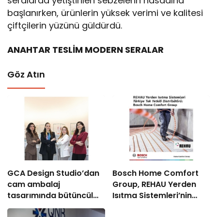
seralarda yetiştirilen sebzelerin hasadına
başlanırken, ürünlerin yüksek verimi ve kalitesi
çiftçilerin yüzünü güldürdü.
ANAHTAR TESLİM MODERN SERALAR
Göz Atın
GCA Design Studio’dan
Bosch Home Comfort
cam ambalaj
Group, REHAU Yerden
tasarımında bütüncül
Isıtma Sistemleri’nin
yaklaşım
Türkiye’deki tek yetkili