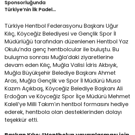
Sponsorluğunda
Türkiye’nin İlk Padel
Türkiye Şampiyonası
Başlıyor
Türkiye Hentbol Federasyonu Başkanı Uğur
Kılıç, Köyceğiz Belediyesi ve Gençlik Spor İl
Müdürlüğü tarafından düzenlenen Hentbol Yaz
Okulu’nda genç hentbolcular ile buluştu. Bu
buluşma sonrası Muğla’daki ziyaretlerine
devam eden Kılıç, Muğla Valisi İdris Akbıyık,
Muğla Büyükşehir Belediye Başkanı Ahmet
Aras, Muğla Gençlik ve Spor İl Müdürü Musa
Kazım Açıkbaş, Köyceğiz Belediye Başkanı Ali
Erdoğan ve Köyceğiz Spor İlçe Müdürü Mehmet
Kaleli’ye Milli Takım’ın hentbol formasını hediye
ederek, hentbola olan desteklerinden dolayı
teşekkür etti.
Başkan Kılıç; “Hentbolun yaygınlaşması için