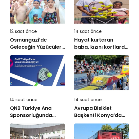
12 saat önce
14 saat önce
Osmangazi’de
Hayat kurtaran
Geleceğin Yüzücüleri
baba, kızını kortlarda
Sertifikalarını Aldı
şampiyonluğa
hazırlıyor
14 saat önce
14 saat önce
QNB Türkiye Ana
Avrupa Bisiklet
Sponsorluğunda
Başkenti Konya’da
Türkiye’nin İlk Padel
Bisiklet Festivali
Türkiye Şampiyonası
Heyecanı Başladı
Başlıyor