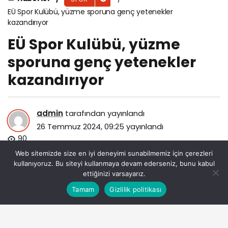
EÜ Spor Kulübü, yüzme sporuna genç yetenekler
kazandırıyor
EÜ Spor Kulübü, yüzme
sporuna genç yetenekler
kazandırıyor
admin
tarafından yayınlandı
26 Temmuz 2024, 09:25
yayınlandı
90
Web sitemizde size en iyi deneyimi sunabilmemiz için çerezleri
kullanıyoruz. Bu siteyi kullanmaya devam ederseniz, bunu kabul
ettiğinizi varsayarız.
Bu web sitesinde en iyi deneyimi yaşamanızı sağlamak
Tamam
Gizlilik politikası
Anasayfa
Akış
Eczaneler
Trafik
Kabul
için çerezler kullanılmaktadır.