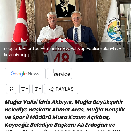
muglada-hentbol-yatirimlari-ve-altyapi-calismalari-hiz-
kazaniyor.jpg
+
-
PAYLAŞ
Muğla Valisi İdris Akbıyık, Muğla Büyükşehir
Belediye Başkanı Ahmet Aras, Muğla Gençlik
ve Spor İl Müdürü Musa Kazım Açıkbaş,
Köyceğiz Belediye Başkanı Ali Erdoğan ve