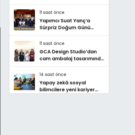
Buluştu! !Kozalak Devri! 7
Ağustos’ta Vizyonda
11 saat önce
Yapımcı Suat Yanç’a
Sürpriz Doğum Günü
Kutlaması!
11 saat önce
GCA Design Studio’dan
cam ambalaj tasarımında
bütüncül yaklaşım
14 saat önce
Yapay zekâ sosyal
bilimcilere yeni kariyer
kapıları açıyor!