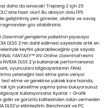
az daha da ısınacak! Trepang 2 için 25
LC’sine hazır olun! Bu aksiyon dolu FPS
e geliştirilmiş yeni görevler, silahlar ve savaş
 fragmandan göz atabilirsiniz.
ni
Dawntrail genişleme paketinin
piyasaya
IA DLSS 2’nin dahil edilmesi sayesinde artık en
yelerinde keyfini çıkarabileceğiniz çok sayıda
FINAL FANTASY™ XIV Online: Dawntrail
resmi
e NVIDIA DLSS 2’yi kullanarak performansınızı
mark, oyunculara bilgisayarlarının
FINAL
tırma yeteneğini test etme şansı veriyor.
i test etme ve gerekirse yüksek kare hızında,
mak için yükseltme yapma şansı buluyorsunuz.
lgisayar kullanıyorsanız Ayarlar > Grafik
ne gidin ve görüntü kalitesinden ödün vermeden
IA DLSS’yi etkinleştirin. Benchmark ve PC