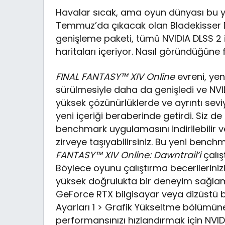
Havalar sıcak, ama oyun dünyası bu y
Temmuz’da çıkacak olan Bladekisser D
genişleme paketi, tümü NVIDIA DLSS 2 il
haritaları içeriyor. Nasıl göründüğüne
FINAL FANTASY™ XIV Online
evreni, ye
sürülmesiyle daha da genişledi ve NVID
yüksek çözünürlüklerde ve ayrıntı sevi
yeni içeriği beraberinde getirdi. Siz de
benchmark uygulamasını indirilebilir v
zirveye taşıyabilirsiniz. Bu yeni bench
FANTASY™ XIV Online: Dawntrail’i
çalış
Böylece oyunu çalıştırma becerileriniz
yüksek doğrulukta bir deneyim sağla
GeForce RTX bilgisayar veya dizüstü bi
Ayarları 1 > Grafik Yükseltme bölümü
performansınızı hızlandırmak için NVID