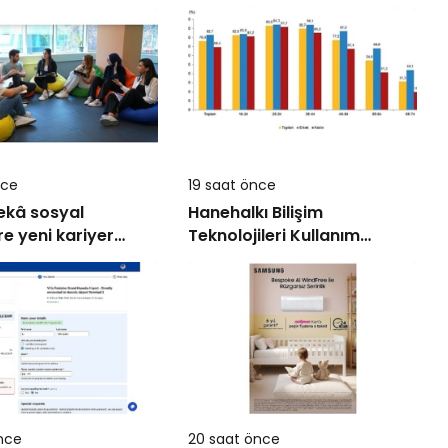
nce
19 saat önce
ekâ sosyal
Hanehalkı Bilişim
re yeni kariyer
Teknolojileri Kullanım
açıyor!
Araştırması, 2026
nce
20 saat önce