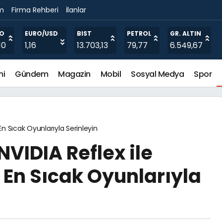
im
Firma Rehberi
İlanlar
oğutma Mimarisi ile Yeni Bir Çağ Başlatıyor
RO
EURO/USD
BIST
PETROL
GR. ALTIN
10
1,16
13.703,13
79,77
6.549,67
mi
Gündem
Magazin
Mobil
Sosyal Medya
Spor
 En Sıcak Oyunlarıyla Serinleyin
NVIDIA Reflex ile
n En Sıcak Oyunlarıyla