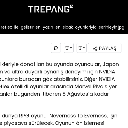
eflex-ile-gelistirilen-yazin-en-sicak-oyunlariyla-serinleyin.jpg
+
-
PAYLAŞ
llikleriyle donatılan bu oyunda oyuncular, Japon
in ve ultra duyarlı oynanış deneyimi için NVIDIA
 bunlara buradan göz atabilirsiniz. Diğer NVIDIA
ex özellikli oyunlar arasında Marvel Rivals yer
olanlar bugünden itibaren 5 Ağustos’a kadar
k dünya RPG oyunu Neverness to Everness, Işın
de piyasaya sürülecek. Oyunun ön izlemesi