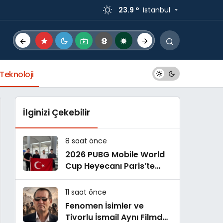
23.9 °
Istanbul
Teknoloji
İlginizi Çekebilir
8 saat önce
2026 PUBG Mobile World
Cup Heyecanı Paris’te
Başlıyor
11 saat önce
Fenomen İsimler ve
Tivorlu İsmail Aynı Filmde