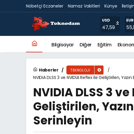
Nöbetçi Eczaneler
Namaz Vakitleri
Künye
İletiş
ADATA Legend 970 Pro SSD, Benzersiz Aktif S
USD
EU
47,59
55,
Bilgisayar
Diğer
Eğitim
Ekono
Haberler
TEKNOLOJI
NVIDIA DLSS 3 ve NVIDIA Reflex ile Geliştirilen, Yazın
NVIDIA DLSS 3 ve 
Geliştirilen, Yazı
Serinleyin