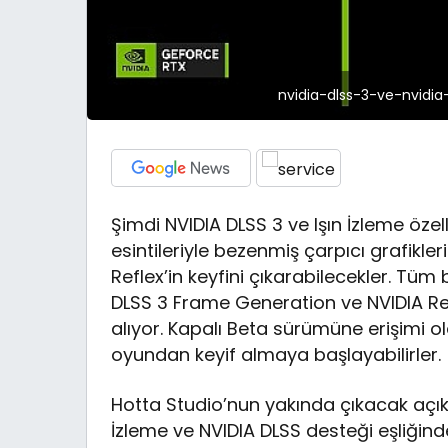
nvidia-dlss-3-ve-nvidia-r
Şimdi NVIDIA DLSS 3 ve Işın İzleme öze
esintileriyle bezenmiş çarpıcı grafikler
Reflex’in keyfini çıkarabilecekler. Tüm
DLSS 3 Frame Generation ve NVIDIA Refl
alıyor. Kapalı Beta sürümüne erişimi 
oyundan keyif almaya başlayabilirler.
Hotta Studio’nun yakında çıkacak açı
İzleme ve NVIDIA DLSS desteği eşliğin