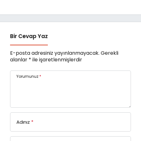
Ailelere Etkili
bilinçlendi
Ebeveynlik Eğitimi
Bir Cevap Yaz
E-posta adresiniz yayınlanmayacak.
Gerekli
alanlar
*
ile işaretlenmişlerdir
Yorumunuz
*
Adınız
*