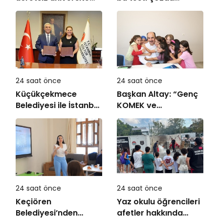
tercih danışmanlığı
24 saat önce
24 saat önce
Küçükçekmece
Başkan Altay: “Genç
Belediyesi ile İstanbul
KOMEK ve
Kültür Üniversitesi
Bilgehanelerde 30 Bin
Arasında Sinema
Öğrencimiz Yaz
Alanında İş Birliği
Aylarını Bizimle
Birlikte Geçiriyor”
24 saat önce
24 saat önce
Keçiören
Yaz okulu öğrencileri
Belediyesi’nden
afetler hakkında