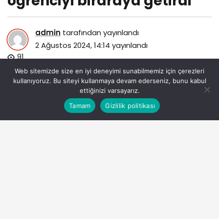
öğrenciyi biraraya getirdi
admin
tarafından yayınlandı
2 Ağustos 2024, 14:14
yayınlandı
91
Web sitemizde size en iyi deneyimi sunabilmemiz için çerezleri
kullanıyoruz. Bu siteyi kullanmaya devam ederseniz, bunu kabul
ettiğinizi varsayarız.
Bu web sitesinde en iyi deneyimi yaşamanızı sağlamak
Tamam
Gizlilik politikası
Anasayfa
Akış
Eczaneler
Trafik
Kabul
için çerezler kullanılmaktadır.
buyuksehir-belediyesi-genclik-kampi-5-ulkeden-35-
ogrenciyi-biraraya-getirdi.jpg