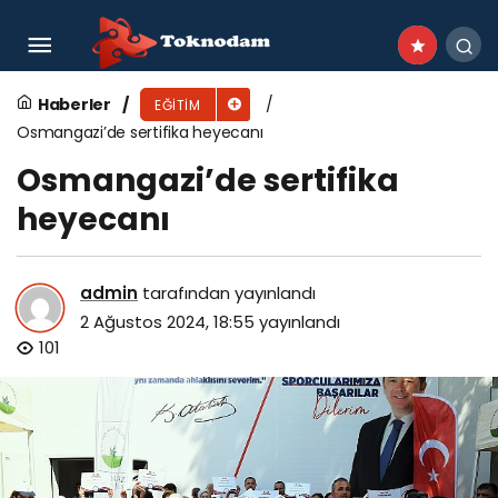
Büyükşehir Belediyesi Gençlik Kampı 5 ülkeden
35 öğrenciyi biraraya getirdi
Haberler
EĞITIM
Osmangazi’de sertifika heyecanı
Osmangazi’de sertifika
heyecanı
admin
tarafından yayınlandı
2 Ağustos 2024, 18:55
yayınlandı
101