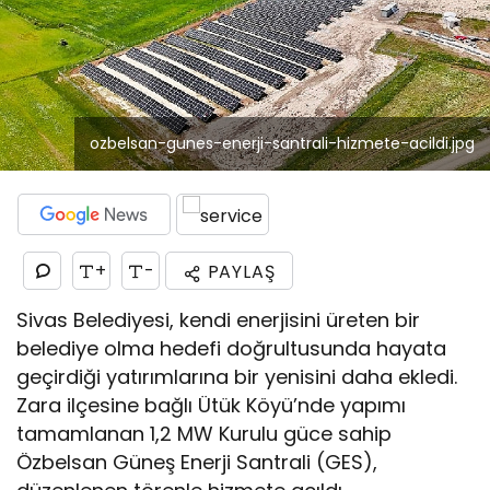
ozbelsan-gunes-enerji-santrali-hizmete-acildi.jpg
+
-
PAYLAŞ
Sivas Belediyesi, kendi enerjisini üreten bir
belediye olma hedefi doğrultusunda hayata
geçirdiği yatırımlarına bir yenisini daha ekledi.
Zara ilçesine bağlı Ütük Köyü’nde yapımı
tamamlanan 1,2 MW Kurulu güce sahip
Özbelsan Güneş Enerji Santrali (GES),