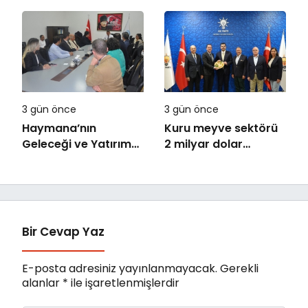
Şekillendirecek Genç
bazda yüzde 28
Yetenekleri Arıyor
artışla 5,8 trilyon
TL’yi aştı
3 gün önce
3 gün önce
Haymana’nın
Kuru meyve sektörü
Geleceği ve Yatırım
2 milyar dolar
Potansiyeli Masaya
ihracat hedefi için
Yatırıldı
Ankara’dan destek
istedi
Bir Cevap Yaz
E-posta adresiniz yayınlanmayacak.
Gerekli
alanlar
*
ile işaretlenmişlerdir