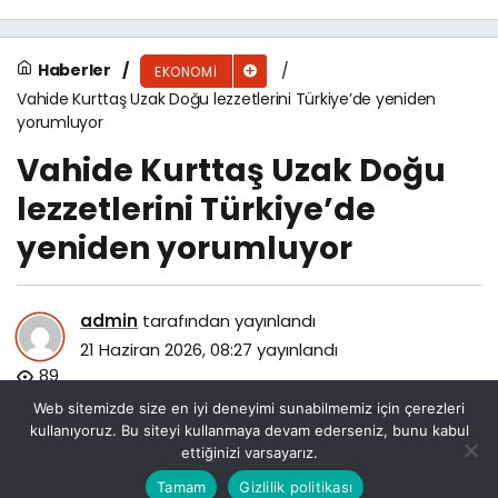
Haberler
EKONOMI
Vahide Kurttaş Uzak Doğu lezzetlerini Türkiye’de yeniden
yorumluyor
Vahide Kurttaş Uzak Doğu
lezzetlerini Türkiye’de
yeniden yorumluyor
admin
tarafından yayınlandı
21 Haziran 2026, 08:27
yayınlandı
89
Web sitemizde size en iyi deneyimi sunabilmemiz için çerezleri
kullanıyoruz. Bu siteyi kullanmaya devam ederseniz, bunu kabul
ettiğinizi varsayarız.
Bu web sitesinde en iyi deneyimi yaşamanızı sağlamak
Tamam
Gizlilik politikası
Anasayfa
Akış
Eczaneler
Trafik
Kabul