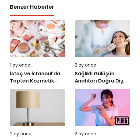
Benzer Haberler
1 ay önce
2 ay önce
İstoç ve İstanbul’da
Sağlıklı Gülüşün
Toptan Kozmetik
Anahtarı Doğru Diş
Dünyası
Tedavisi
2 ay önce
2 ay önce