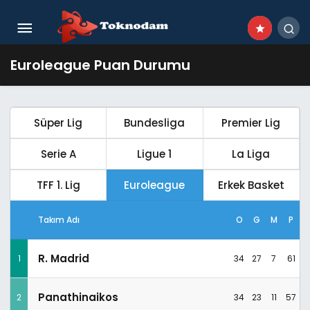
Euroleague Puan Durumu
Süper Lig
Bundesliga
Premier Lig
Serie A
Ligue 1
La Liga
TFF 1. Lig
Euroleague
Erkek Basket
Takım Adı
O
G
M
P
R. Madrid
1
34
27
7
61
Panathinaikos
2
34
23
11
57