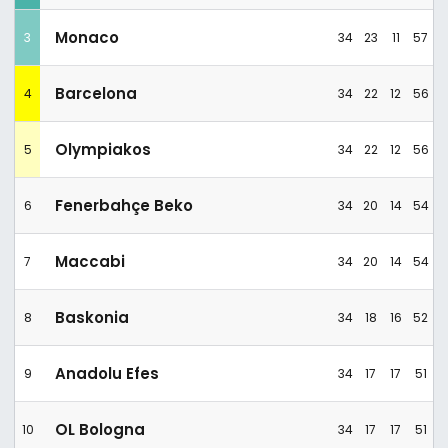
Monaco
3
34
23
11
57
Barcelona
4
34
22
12
56
Olympiakos
5
34
22
12
56
Fenerbahçe Beko
6
34
20
14
54
Maccabi
7
34
20
14
54
Baskonia
8
34
18
16
52
Anadolu Efes
9
34
17
17
51
OL Bologna
10
34
17
17
51