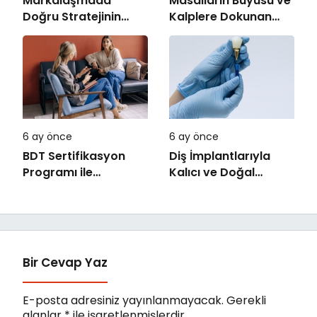
Markalaşmada
Masalların Büyüsü ve
Doğru Stratejinin
Kalplere Dokunan
Önemi
Hikâyeler
6 ay önce
6 ay önce
BDT Sertifikasyon
Diş İmplantlarıyla
Programı ile
Kalıcı ve Doğal
Uzmanlaşın
Gülüşler
Bir Cevap Yaz
E-posta adresiniz yayınlanmayacak.
Gerekli
alanlar
*
ile işaretlenmişlerdir