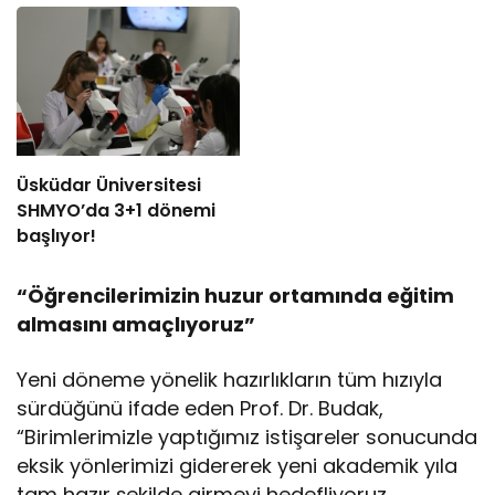
Medeniyet Akademisi
İnşa Ediyoruz”
Üsküdar Üniversitesi
SHMYO’da 3+1 dönemi
başlıyor!
“Öğrencilerimizin huzur ortamında eğitim
almasını amaçlıyoruz”
Yeni döneme yönelik hazırlıkların tüm hızıyla
sürdüğünü ifade eden Prof. Dr. Budak,
“Birimlerimizle yaptığımız istişareler sonucunda
eksik yönlerimizi gidererek yeni akademik yıla
tam hazır şekilde girmeyi hedefliyoruz.