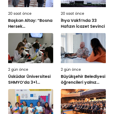
20 saat önce
20 saat önce
Başkan Altay: “Bosna
İhya Vakfı’nda 33
Hersek
Hafızın İcazet Sevinci
Mahallesi’ndeki
Gençlerimiz İçin Lise
Medeniyet Akademisi
İnşa Ediyoruz”
2 gün önce
2 gün önce
Üsküdar Üniversitesi
Büyükşehir Belediyesi
SHMYO’da 3+1
öğrencileri yalnız
dönemi başlıyor!
bırakmıyor