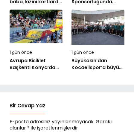
baba, kızını kortlarda
Sponsorluğunda
şampiyonluğa
Türkiye’nin İlk Padel
hazırlıyor
Türkiye Şampiyonası
Başlıyor
1 gün önce
1 gün önce
Avrupa Bisiklet
Büyükakın’dan
Başkenti Konya’da
Kocaelispor’a büyük
Bisiklet Festivali
moral
Heyecanı Başladı
Bir Cevap Yaz
E-posta adresiniz yayınlanmayacak.
Gerekli
alanlar
*
ile işaretlenmişlerdir