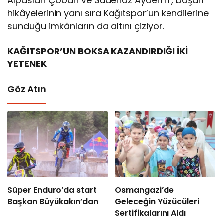
Alpaslan Çoban ve Sudenaz Aydemir, başarı
hikâyelerinin yanı sıra Kağıtspor’un kendilerine
sunduğu imkânların da altını çiziyor.
KAĞITSPOR’UN BOKSA KAZANDIRDIĞI İKİ
YETENEK
Göz Atın
Süper Enduro’da start
Osmangazi’de
Başkan Büyükakın’dan
Geleceğin Yüzücüleri
Sertifikalarını Aldı