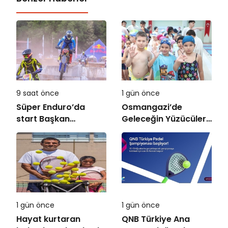
9 saat önce
1 gün önce
Süper Enduro’da
Osmangazi’de
start Başkan
Geleceğin Yüzücüleri
Büyükakın’dan
Sertifikalarını Aldı
1 gün önce
1 gün önce
Hayat kurtaran
QNB Türkiye Ana