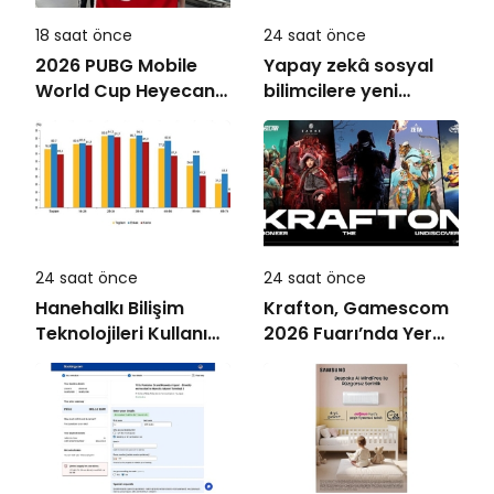
18 saat önce
24 saat önce
2026 PUBG Mobile
Yapay zekâ sosyal
World Cup Heyecanı
bilimcilere yeni
Paris’te Başlıyor
kariyer kapıları
açıyor!
24 saat önce
24 saat önce
Hanehalkı Bilişim
Krafton, Gamescom
Teknolojileri Kullanım
2026 Fuarı’nda Yer
Araştırması, 2026
Alacak Oyunlarına
Dair Yeni Ayrıntıları
Paylaştı