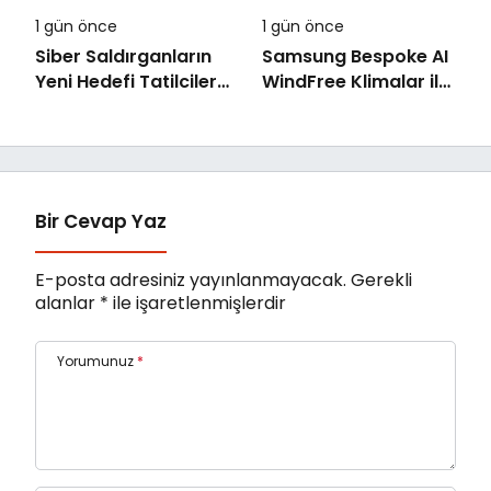
1 gün önce
1 gün önce
Siber Saldırganların
Samsung Bespoke AI
Yeni Hedefi Tatilciler:
WindFree Klimalar ile
Kaspersky’den
çocuk odalarında
Güvenli Seyahat
rüzgarsız ve konforlu
Rehberi
uyku dönemi
Bir Cevap Yaz
E-posta adresiniz yayınlanmayacak.
Gerekli
alanlar
*
ile işaretlenmişlerdir
Yorumunuz
*