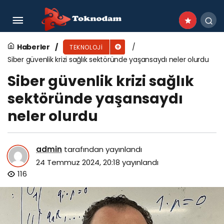
Acer Aspire Spin 14, Dokunmatik Ekranı,
Dönüştürülebilir Kullanım Modlarıyla Mobil
Haberler
TEKNOLOJI
Siber güvenlik krizi sağlık sektöründe yaşansaydı neler olurdu
Kullanıcılara Çoklu Görevlerinde Destek Oluyor
Siber güvenlik krizi sağlık
sektöründe yaşansaydı
neler olurdu
admin
tarafından yayınlandı
24 Temmuz 2024, 20:18
yayınlandı
116