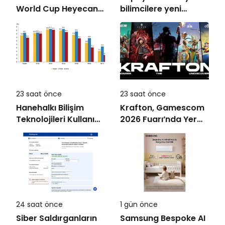
World Cup Heyecanı
bilimcilere yeni
Paris’te Başlıyor
kariyer kapıları
açıyor!
23 saat önce
23 saat önce
Hanehalkı Bilişim
Krafton, Gamescom
Teknolojileri Kullanım
2026 Fuarı’nda Yer
Araştırması, 2026
Alacak Oyunlarına
Dair Yeni Ayrıntıları
Paylaştı
24 saat önce
1 gün önce
Siber Saldırganların
Samsung Bespoke AI