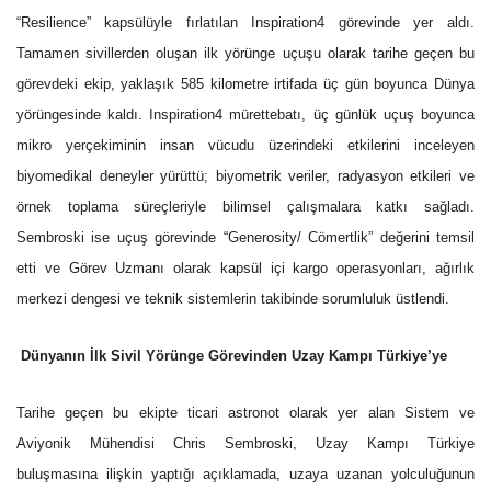
“Resilience” kapsülüyle fırlatılan Inspiration4 görevinde yer aldı.
Tamamen sivillerden oluşan ilk yörünge uçuşu olarak tarihe geçen bu
görevdeki ekip, yaklaşık 585 kilometre irtifada üç gün boyunca Dünya
yörüngesinde kaldı. Inspiration4 mürettebatı, üç günlük uçuş boyunca
mikro yerçekiminin insan vücudu üzerindeki etkilerini inceleyen
biyomedikal deneyler yürüttü; biyometrik veriler, radyasyon etkileri ve
örnek toplama süreçleriyle bilimsel çalışmalara katkı sağladı.
Sembroski ise uçuş görevinde “Generosity/ Cömertlik” değerini temsil
etti ve Görev Uzmanı olarak kapsül içi kargo operasyonları, ağırlık
merkezi dengesi ve teknik sistemlerin takibinde sorumluluk üstlendi.
Dünyanın İlk Sivil Yörünge Görevinden Uzay Kampı Türkiye’ye
Tarihe geçen bu ekipte ticari astronot olarak yer alan Sistem ve
Aviyonik Mühendisi Chris Sembroski, Uzay Kampı Türkiye
buluşmasına ilişkin yaptığı açıklamada, uzaya uzanan yolculuğunun