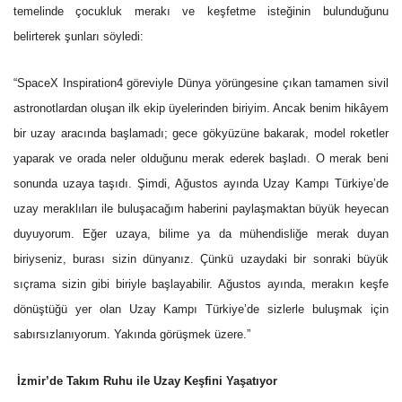
temelinde çocukluk merakı ve keşfetme isteğinin bulunduğunu
belirterek şunları söyledi:
“SpaceX Inspiration4 göreviyle Dünya yörüngesine çıkan tamamen sivil
astronotlardan oluşan ilk ekip üyelerinden biriyim. Ancak benim hikâyem
bir uzay aracında başlamadı; gece gökyüzüne bakarak, model roketler
yaparak ve orada neler olduğunu merak ederek başladı. O merak beni
sonunda uzaya taşıdı. Şimdi, Ağustos ayında Uzay Kampı Türkiye’de
uzay meraklıları ile buluşacağım haberini paylaşmaktan büyük heyecan
duyuyorum. Eğer uzaya, bilime ya da mühendisliğe merak duyan
biriyseniz, burası sizin dünyanız. Çünkü uzaydaki bir sonraki büyük
sıçrama sizin gibi biriyle başlayabilir. Ağustos ayında, merakın keşfe
dönüştüğü yer olan Uzay Kampı Türkiye’de sizlerle buluşmak için
sabırsızlanıyorum. Yakında görüşmek üzere.”
İzmir’de Takım Ruhu ile Uzay Keşfini Yaşatıyor