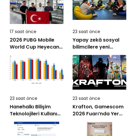
17 saat önce
23 saat önce
2026 PUBG Mobile
Yapay zekâ sosyal
World Cup Heyecanı
bilimcilere yeni
Paris’te Başlıyor
kariyer kapıları
açıyor!
23 saat önce
23 saat önce
Hanehalkı Bilişim
Krafton, Gamescom
Teknolojileri Kullanım
2026 Fuarı’nda Yer
Araştırması, 2026
Alacak Oyunlarına
Dair Yeni Ayrıntıları
Paylaştı