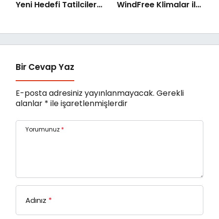
Yeni Hedefi Tatilciler:
WindFree Klimalar ile
Kaspersky’den
çocuk odalarında
Güvenli Seyahat
rüzgarsız ve konforlu
Rehberi
uyku dönemi
Bir Cevap Yaz
E-posta adresiniz yayınlanmayacak.
Gerekli
alanlar
*
ile işaretlenmişlerdir
Yorumunuz
*
Adınız
*