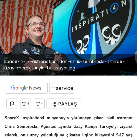
spacexin-ilk-astronotlarindan-chris-sembroski-izmirde-
uzay-meraklilariyla-bulusuyor.jpg
+
-
PAYLAŞ
SpaceX Inspiration4 misyonuyla yörüngeye çıkan sivil astronot
Chris Sembroski, Ağustos ayında Uzay Kampı Türkiye’yi ziyaret
ederek, onu uzay yolculuğuna çıkaran ilginç hikayesini 9-17 yaş