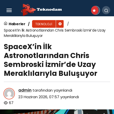
Türkiye, Yapay Zeka Çağında İnsan ve Veri
Gücüyle Öne Çıkıyor
Haberler
TEKNOLOJI
SpaceX’in İlk Astronotlarından Chris Sembroski İzmir’de Uzay
Meraklılarıyla Buluşuyor
SpaceX’in İlk
Astronotlarından Chris
Sembroski İzmir’de Uzay
Meraklılarıyla Buluşuyor
admin
tarafından yayınlandı
23 Haziran 2026, 07:57
yayınlandı
67