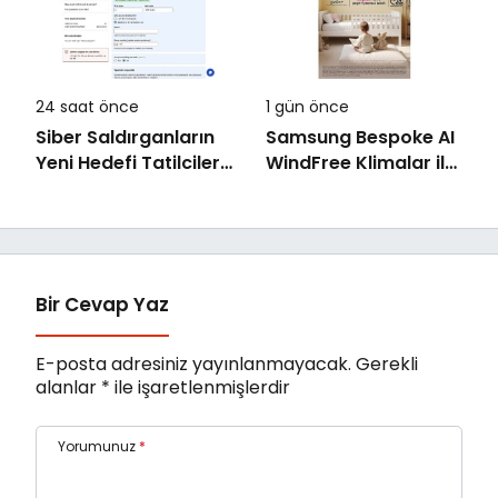
24 saat önce
1 gün önce
Siber Saldırganların
Samsung Bespoke AI
Yeni Hedefi Tatilciler:
WindFree Klimalar ile
Kaspersky’den
çocuk odalarında
Güvenli Seyahat
rüzgarsız ve konforlu
Rehberi
uyku dönemi
Bir Cevap Yaz
E-posta adresiniz yayınlanmayacak.
Gerekli
alanlar
*
ile işaretlenmişlerdir
Yorumunuz
*