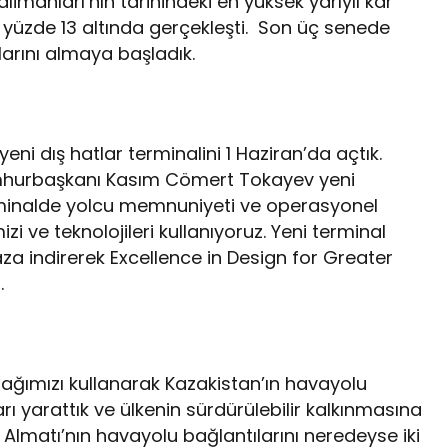
imanları’nın tarihindeki en yüksek yarıyıl kar
e yüzde 13 altında gerçekleşti. Son üç senede
arını almaya başladık.
eni dış hatlar terminalini 1 Haziran’da açtık.
umhurbaşkanı Kasım Cömert Tokayev yeni
terminalde yolcu memnuniyeti ve operasyonel
izi ve teknolojileri kullanıyoruz. Yeni terminal
aza indirerek Excellence in Design for Greater
ı.
ağımızı kullanarak Kazakistan’ın havayolu
ları yarattık ve ülkenin sürdürülebilir kalkınmasına
e Almatı’nın havayolu bağlantılarını neredeyse iki