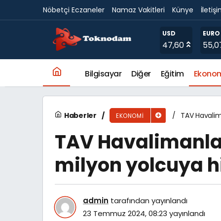
Nöbetçi Eczaneler
Namaz Vakitleri
Künye
İletiş
Aksa Doğalgaz 2030 Yılına Kadar 1,5 Milyar 
USD
EURO
47,60
55,0
Bilgisayar
Diğer
Eğitim
Ekono
Haberler
TAV Havalima
EKONOMI
TAV Havalimanları
milyon yolcuya h
admin
tarafından yayınlandı
23 Temmuz 2024, 08:23
yayınlandı