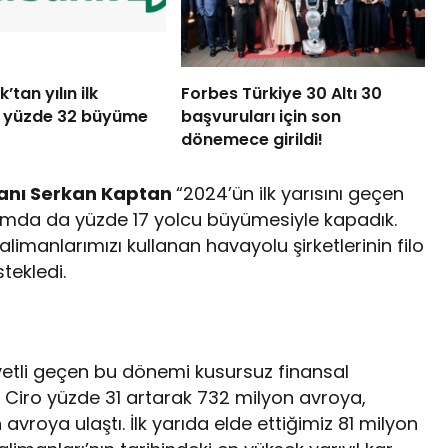
tan yılın ilk
Forbes Türkiye 30 Altı 30
a yüzde 32 büyüme
başvuruları için son
dönemece girildi!
kanı Serkan Kaptan
“2024’ün ilk yarısını geçen
amda da yüzde 17 yolcu büyümesiyle kapadık.
limanlarımızı kullanan havayolu şirketlerinin filo
tekledi.
vetli geçen bu dönemi kusursuz finansal
 Ciro yüzde 31 artarak 732 milyon avroya,
vroya ulaştı. İlk yarıda elde ettiğimiz 81 milyon