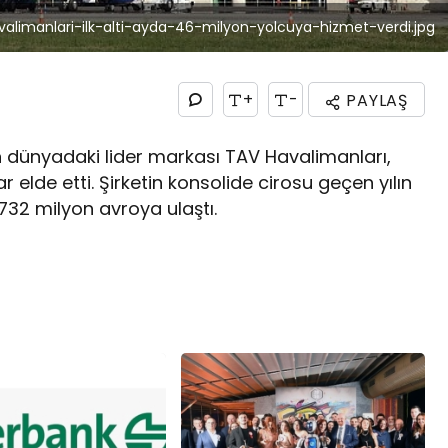
valimanlari-ilk-alti-ayda-46-milyon-yolcuya-hizmet-verdi.jpg
+
-
PAYLAŞ
in dünyadaki lider markası TAV Havalimanları,
kar elde etti. Şirketin konsolide cirosu geçen yılın
732 milyon avroya ulaştı.