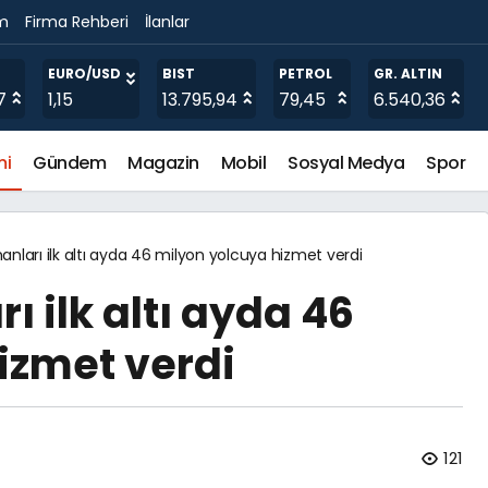
im
Firma Rehberi
İlanlar
Dolar Yatırım Yapmayı Hedefliyor
EURO/USD
BIST
PETROL
GR. ALTIN
7
1,15
13.795,94
79,45
6.540,36
mi
Gündem
Magazin
Mobil
Sosyal Medya
Spor
nları ilk altı ayda 46 milyon yolcuya hizmet verdi
 ilk altı ayda 46
izmet verdi
121