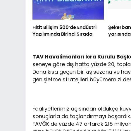
Hitit Bilişim 500’de Endüstri
Şekerbank’
Yazılımında Birinci Sırada
yarısınd
TAV Havalimanları İcra Kurulu Baş
seneye göre dış hatta yüzde 20, topl
Daha kısa geçen bir kış sezonu ve hava
genişletme stratejileri büyümemizi des
Faaliyetlerimiz açısından oldukça kuv
sonuçlarla da taçlandırmayı başardık.
FAVÖK de yüzde 47 artarak 215 milyon a