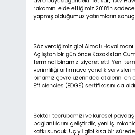
avro büyüklüğündeki net kâr, TAV Haval
rakamını elde ettiğimiz 2018’in sadec
yapmış olduğumuz yatırımların sonuçl
Söz verdiğimiz gibi Almatı Havalimanı y
Açılıştan bir gün önce Kazakistan C
terminal binamızı ziyaret etti. Yeni 
verimliliği artırmaya yönelik servislerim
binamız çevre üzerindeki etkilerini en 
Efficiencies (EDGE) sertifikasını da ald
Sektör tecrübemizi ve küresel paydaş 
bağlantılarını geliştirdik, yeni iş imkan
katkı sunduk. Üç yıl gibi kısa bir süred