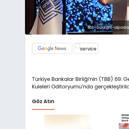
tbb-baskani-alpasla
Türkiye Bankalar Birliği’nin (TBB) 69. G
Kuleleri Oditoryumu’nda gerçekleştirild
Göz Atın