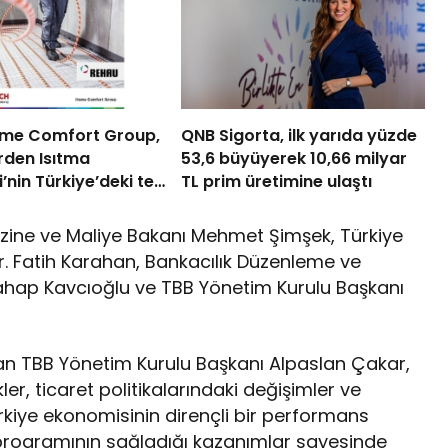
me Comfort Group,
QNB Sigorta, ilk yarıda yüzde
rden Isıtma
53,6 büyüyerek 10,66 milyar
’nin Türkiye’deki tek
TL prim üretimine ulaştı
stribütörü oldu
Hazine ve Maliye Bakanı Mehmet Şimşek, Türkiye
. Fatih Karahan, Bankacılık Düzenleme ve
ahap Kavcıoğlu ve TBB Yönetim Kurulu Başkanı
pan TBB Yönetim Kurulu Başkanı Alpaslan Çakar,
er, ticaret politikalarındaki değişimler ve
rkiye ekonomisinin dirençli bir performans
 programının sağladığı kazanımlar sayesinde