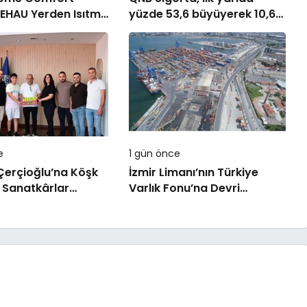
EHAU Yerden Isıtma
yüzde 53,6 büyüyerek 10,66
i’nin Türkiye’deki
milyar TL prim üretimine
li distribütörü oldu
ulaştı
e
1 gün önce
Çerçioğlu’na Köşk
İzmir Limanı’nın Türkiye
 Sanatkârlar
Varlık Fonu’na Devri
an Ziyaret
Tamamlandı