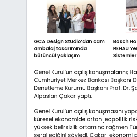
GCA Design Studio’dan cam
Bosch Ho
ambalaj tasarımında
REHAU Ye
bütüncül yaklaşım
Sistemleri
yetkili di
Genel Kurul’un açılış konuşmalarını; 
Cumhuriyet Merkez Bankası Başkanı Dr
Denetleme Kurumu Başkanı Prof. Dr. Ş
Alpaslan Çakar yaptı.
Genel Kurul’un açılış konuşmasını ya
küresel ekonomide artan jeopolitik riskl
yüksek belirsizlik ortamına rağmen Tü
sergilediğini söyledi. Çakar, ekonomi