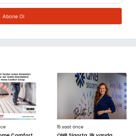
nce
15 saat önce
ome Comfort
QNB Sigorta, ilk yarıda