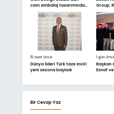
cam ambalaj tasarımında
Group, R
bütüncül yaklaşım
Sistemler
tek yetki
15 saat önce
1 gün önc
Dünya lideri Türk taze inciri
Başkan 
yeni sezona başladı
Esnaf ve
Odası’nd
Bir Cevap Yaz