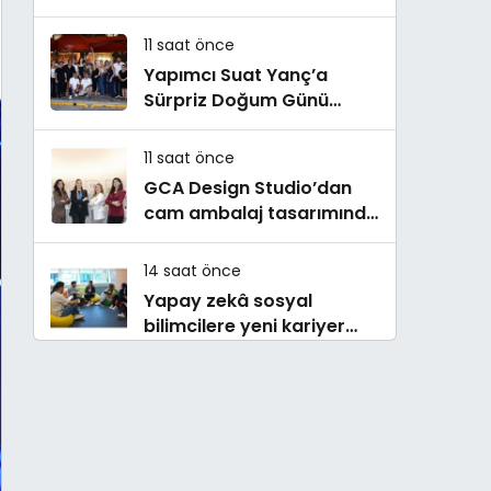
Buluştu! !Kozalak Devri! 7
Ağustos’ta Vizyonda
11 saat önce
Yapımcı Suat Yanç’a
Sürpriz Doğum Günü
Kutlaması!
11 saat önce
GCA Design Studio’dan
cam ambalaj tasarımında
bütüncül yaklaşım
14 saat önce
Yapay zekâ sosyal
bilimcilere yeni kariyer
kapıları açıyor!