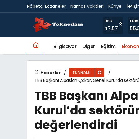
Nöbetçi Eczaneler
Namaz Vakitleri
Künye
İletiş
Saint Petersburg Uluslararası Ekonomi For
USD
EUR
47,57
55,
Bilgisayar
Diğer
Eğitim
Ekono
Haberler
EKONOMI
TBB Başkanı Alpaslan Çakar, Genel Kurul’da sektör
TBB Başkanı Alpa
Kurul’da sektör
değerlendirdi