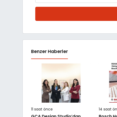
Benzer Haberler
11 saat önce
14 saat ö
GCA Design Studio’dan
Bosch H