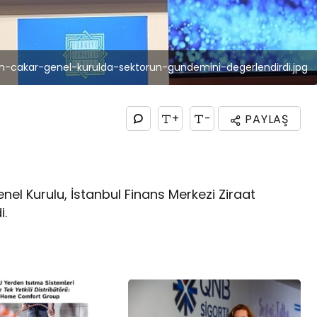
n-cakar-genel-kurulda-sektorun-gundemini-degerlendirdi.jpg
+
-
PAYLAŞ
enel Kurulu, İstanbul Finans Merkezi Ziraat
i.