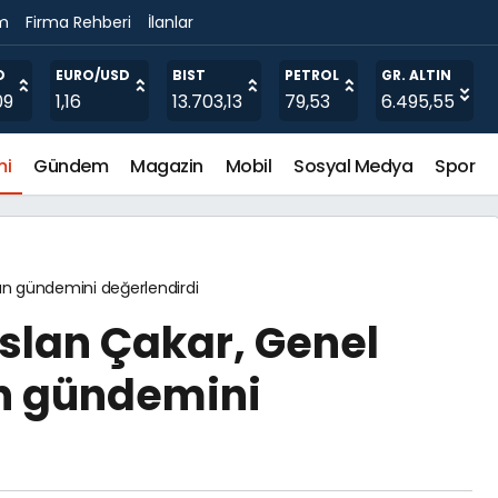
im
Firma Rehberi
İlanlar
umu’nda Rosatom’dan Teknolojik Çözümler
O
EURO/USD
BIST
PETROL
GR. ALTIN
09
1,16
13.703,13
79,53
6.495,55
mi
Gündem
Magazin
Mobil
Sosyal Medya
Spor
ün gündemini değerlendirdi
slan Çakar, Genel
ün gündemini