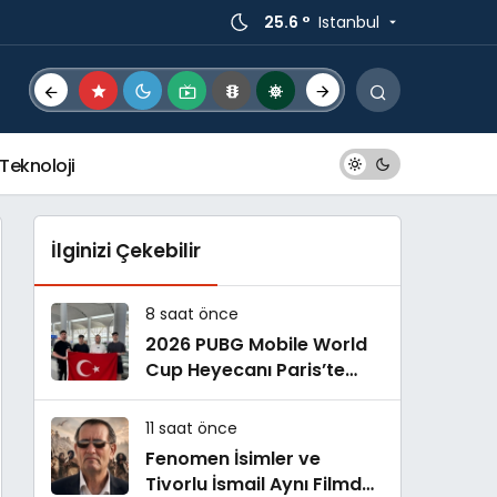
25.6 °
Istanbul
Teknoloji
İlginizi Çekebilir
8 saat önce
2026 PUBG Mobile World
Cup Heyecanı Paris’te
Başlıyor
11 saat önce
Fenomen İsimler ve
Tivorlu İsmail Aynı Filmde