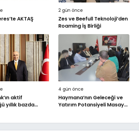
ce
2 gün önce
eres’te AKTAŞ
Zes ve Beefull Teknoloji’den
Roaming İş Birliği
ce
4 gün önce
k’ın aktif
Haymana’nın Geleceği ve
ü yıllık bazda
Yatırım Potansiyeli Masaya
la 5,8 trilyon
Yatırıldı
ı