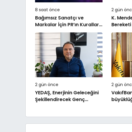
8 saat önce
2 gün ön
Bağımsız Sanatçı ve
K. Mend
Markalar İçin PR’ın Kuralları
Bereketi
Değişiyor
2 gün önce
2 gün ön
YEDAŞ, Enerjinin Geleceğini
VakıfBan
Şekillendirecek Genç
büyüklüğ
Yetenekleri Arıyor
yüzde 28 artış
TL’yi aşt