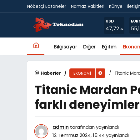
Nöbetçi Eczaneler
Namaz Vakitleri
Künye
İletiş
3. Türkiye Avrupa İş Dünyası Ödülleri Fetih K
USD
EUR
47,72
55,
Bilgisayar
Diğer
Eğitim
Ekono
Haberler
Titanic Mard
EKONOMI
Titanic Mardan Pa
farklı deneyimler
admin
tarafından yayınlandı
12 Temmuz 2024, 15:44
yayınlandı