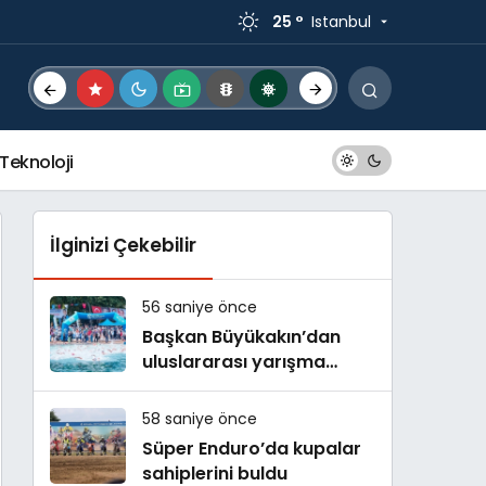
25 °
Istanbul
Teknoloji
İlginizi Çekebilir
56 saniye önce
Başkan Büyükakın’dan
uluslararası yarışma
müjdesi
58 saniye önce
Süper Enduro’da kupalar
sahiplerini buldu