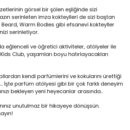
tlerinin görsel bir şölen eşliğinde sizi
zın serinleten imza kokteylleri de sizi baştan
d Beard, Warm Bodies gibi efsanevi kokteyller
izi serinletiyor.
a eğlenceli ve öğretici aktiviteler, atölyeler ile
 Kids Club, yaşamları boyu hatırlayacakları
ollardan kendi parfümlerini ve kokularını ürettiği
… İşte parfüm atölyesi gibi bir çok farklı deneyim
nızı bekleyen yeni heyecanlar arasında..
nınız unutulmaz bir hikayeye dönüşsün.
şayın!