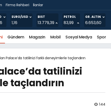
im
Firma Rehberi
İlanlar
utlamasıyla Sahiplerini Buldu
O
EURO/USD
BIST
PETROL
GR. ALTIN
16
1,16
13.779,39
83,99
6.653,60
mi
Gündem
Magazin
Mobil
Sosyal Medya
Spor
an Palace’da tatilinizi farklı deneyimlerle taçlandırın
lace’da tatilinizi
le taçlandırın
144