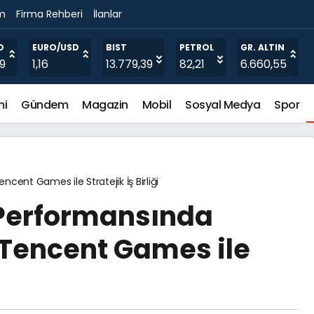
im
Firma Rehberi
İlanlar
 Dijital Destek
O
EURO/USD
BIST
PETROL
GR. ALTIN
19
1,16
13.779,39
82,21
6.660,55
mi
Gündem
Magazin
Mobil
Sosyal Medya
Spor
ncent Games ile Stratejik İş Birliği
 Performansında
: Tencent Games ile