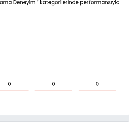
Tarama Deneyimi” kategorilerinde performansıyla
0
0
0