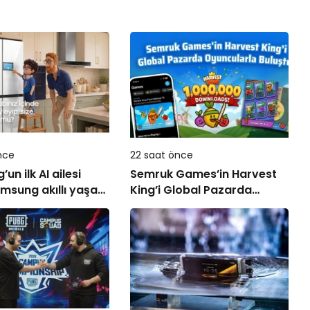
nce
22 saat önce
n ilk AI ailesi
Semruk Games’in Harvest
msung akıllı yaşam
King’i Global Pazarda
ni ekranlara
Oyuncularla Buluştu!