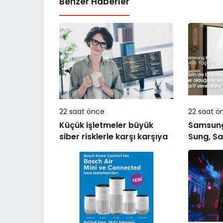
Benzer Haberler
22 saat önce
22 saat ö
Küçük işletmeler büyük
Samsung’u
siber risklerle karşı karşıya
Sung, Sa
deneyimi
taşıyor