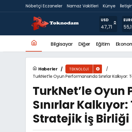
Nöbetçi Eczaneler
Namaz Vakitleri
Künye
İletiş
Büyükşehir’den Muhtarlara “Alo Muhtarım” ile
USD
EUR
47,71
55,
Bilgisayar
Diğer
Eğitim
Ekono
Haberler
TEKNOLOJI
TurkNet’le Oyun Performansında Sınırlar Kalkıyor: Te
TurkNet’le Oyun
Sınırlar Kalkıyor
Stratejik İş Birliği