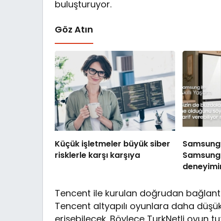
buluşturuyor.
Göz Atın
Küçük işletmeler büyük siber
Samsung’u
risklerle karşı karşıya
Samsung 
deneyimin
Tencent ile kurulan doğrudan bağlantı
Tencent altyapılı oyunlara daha düşük 
erişebilecek. Böylece TurkNetli oyun 