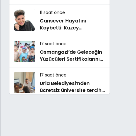
İnsandan Biri’ Demişti:
Mahmut Görgen’den
11 saat önce
Cansever’e Duygusal
Cansever Hayatını
Veda
Kaybetti: Kuzey
Makedonya’da Toprağa
Verilecek
17 saat önce
Osmangazi’de Geleceğin
Yüzücüleri Sertifikalarını
Aldı
17 saat önce
Urla Belediyesi’nden
ücretsiz üniversite tercih
danışmanlığı