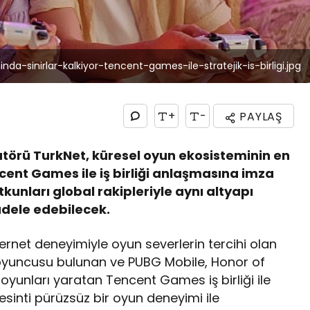
da-sinirlar-kalkiyor-tencent-games-ile-stratejik-is-birligi.jpg
+
-
PAYLAŞ
ratörü TurkNet, küresel oyun ekosisteminin en
cent Games ile iş birliği anlaşmasına imza
utkunları global rakipleriyle aynı altyapı
adele edebilecek.
ernet deneyimiyle oyun severlerin tercihi olan
oyuncusu bulunan ve PUBG Mobile, Honor of
 oyunları yaratan Tencent Games iş birliği ile
esinti pürüzsüz bir oyun deneyimi ile