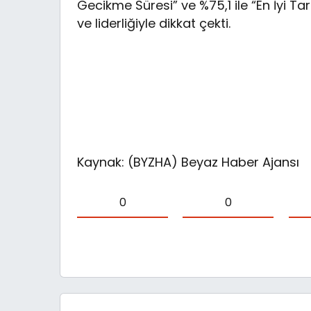
Gecikme Süresi” ve %75,1 ile “En İyi 
ve liderliğiyle dikkat çekti.
Kaynak: (BYZHA) Beyaz Haber Ajansı
0
0