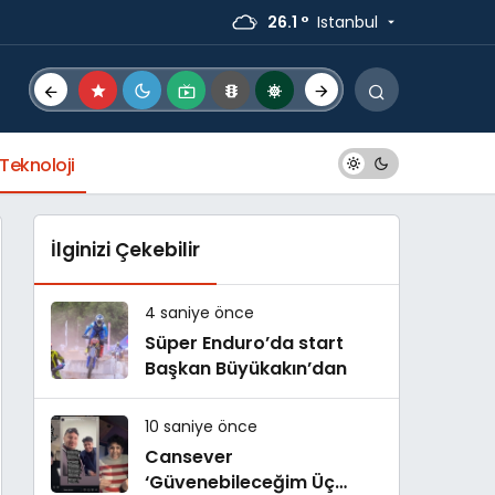
26.1 °
Istanbul
Teknoloji
İlginizi Çekebilir
4 saniye önce
Süper Enduro’da start
Başkan Büyükakın’dan
10 saniye önce
Cansever
‘Güvenebileceğim Üç